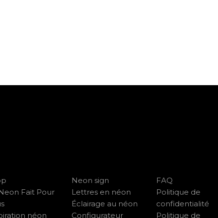
op
Neon sign
FAQ
Neon Fait Pour
Lettres en néon
Politique de
us
Éclairage au néon
confidentialité
piration néon
Configurateur
Politique de