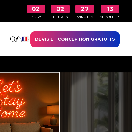
02
02
27
12
JOURS
HEURES
MINUTES
SECONDES
DEVIS ET CONCEPTION GRATUITS
Ouvrir le panier