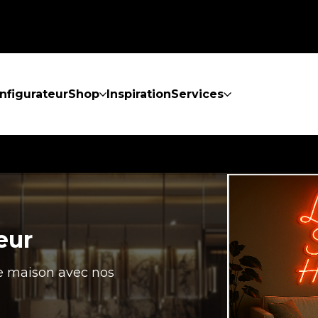
nfigurateur
Shop
Inspiration
Services
eur
re maison avec nos