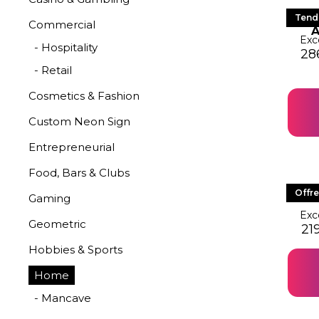
LE
Tend
Commercial
A
Exc
- Hospitality
Le 
Le 
28
- Retail
Cosmetics & Fashion
Custom Neon Sign
Entrepreneurial
Food, Bars & Clubs
LE
Offre
Gaming
Exc
Geometric
Le 
Le 
21
Hobbies & Sports
Home
- Mancave