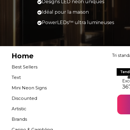
Designs LED néon uniques
Idéal pour la maison
PowerLEDs™ ultra lumineuses
Home
Best Sellers
LE
Tend
Text
Exc
Le 
Le 
36
Mini Neon Signs
Discounted
Artistic
Brands
Casino & Gambling