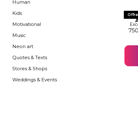
Human
Kids
LE
Offre
Motivational
Exc
Le p
Le 
75
Music
Neon art
Quotes & Texts
Stores & Shops
Weddings & Events