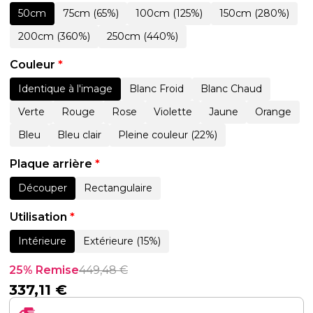
50cm
75cm (65%)
100cm (125%)
150cm (280%)
200cm (360%)
250cm (440%)
Couleur
*
Identique à l'image
Blanc Froid
Blanc Chaud
Verte
Rouge
Rose
Violette
Jaune
Orange
Bleu
Bleu clair
Pleine couleur (22%)
Plaque arrière
*
Découper
Rectangulaire
Utilisation
*
Intérieure
Extérieure (15%)
25% Remise
449,48
€
337,11
€