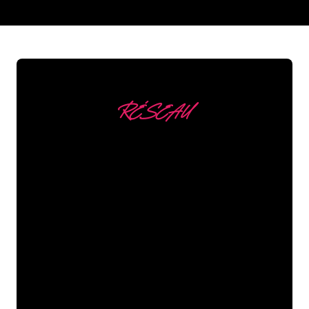
REGULAR
SUPPLIERS
RÉSEAU
Nous comptons parmi
nos clients
Les spécialistes du néon de The Neon
Company sont disposés à transformer le
nom de votre entreprise, votre logo ou
votre marque en éclairage au néon
d’une manière atmosphérique et
puissante. Grâce à notre clientèle de
plus de 5000 entreprises et marques