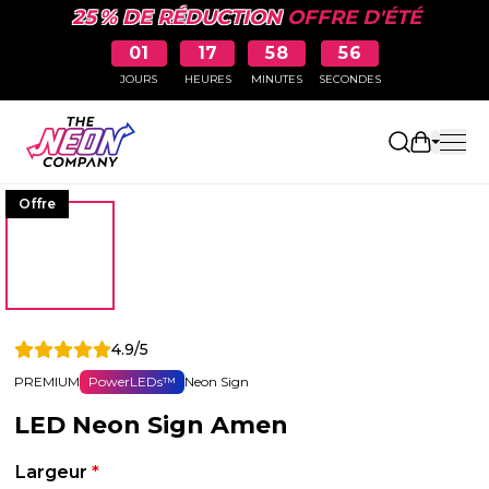
25 % DE RÉDUCTION
OFFRE D'ÉTÉ
01
17
58
56
JOURS
HEURES
MINUTES
SECONDES
Ouvrir le
Offre
4.9/5
PREMIUM
PowerLEDs™
Neon Sign
LED Neon Sign Amen
Largeur
*