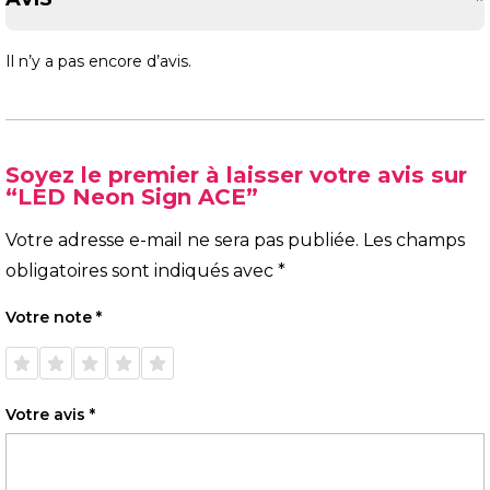
Il n’y a pas encore d’avis.
Soyez le premier à laisser votre avis sur
“LED Neon Sign ACE”
Votre adresse e-mail ne sera pas publiée.
Les champs
obligatoires sont indiqués avec
*
Votre note
*
1 étoile
2 étoiles
3 étoiles
4 étoiles
5 étoiles
sur 5
sur 5
sur 5
sur 5
sur 5
Votre avis
*