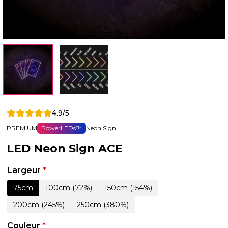
4.9/5
PREMIUM
PowerLEDs™
Neon Sign
LED Neon Sign ACE
Largeur
*
75cm
100cm (72%)
150cm (154%)
200cm (245%)
250cm (380%)
Couleur
*