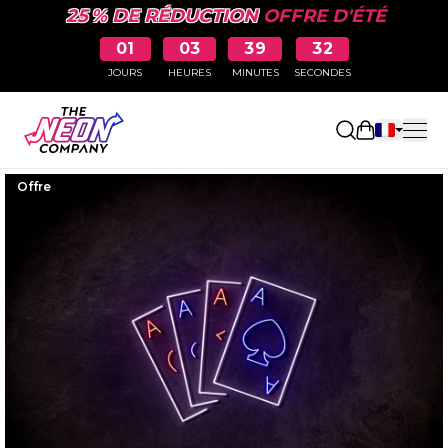
25 % DE RÉDUCTION
OFFRE D'ÉTÉ
01
03
39
31
JOURS
HEURES
MINUTES
SECONDES
Ouvrir le p
Offre