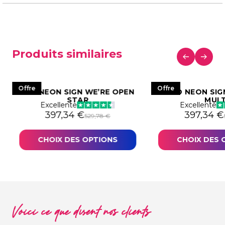
Produits similaires
Offre
Offre
LED NEON SIGN WE’RE OPEN
LED NEON SI
STAR
MULT
Excellente
Excellente
578,82 €.
34,12 €.
Le prix initial était : 529,78 €.
Le prix actuel est : 397,34 €.
Le prix in
Le prix a
397,34
€
397,34
€
529,78
€
CHOIX DES OPTIONS
CHOIX DES 
Voici ce que disent nos clients