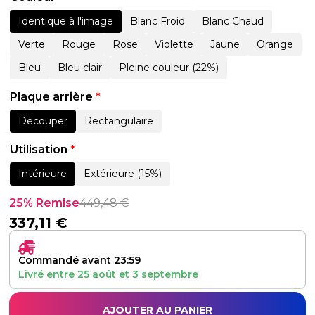
Identique à l'image
Blanc Froid
Blanc Chaud
Verte
Rouge
Rose
Violette
Jaune
Orange
Bleu
Bleu clair
Pleine couleur (22%)
Plaque arrière
*
Découper
Rectangulaire
Utilisation
*
Intérieure
Extérieure (15%)
25% Remise
449,48
€
337,11
€
Commandé avant 23:59
Livré entre
25 août
et
3 septembre
AJOUTER AU PANIER