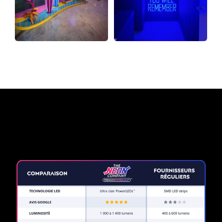
Pourquoi une enseigne au
néon de The Neon Company?