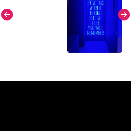
Pourquoi une enseigne au
néon de The Neon Company?