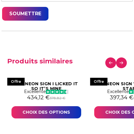
Produits similaires
Offre
Offre
LED NEON SIGN I LICKED IT
LED NEON SIGN
SO IT’S MINE
STA
Excellente
Excellente
524,33 €.
93,25 €.
Le prix initial était : 578,82 €.
Le prix actuel est : 434,12 €.
Le prix in
Le prix a
434,12
€
397,34
€
578,82
€
CHOIX DES OPTIONS
CHOIX DES 