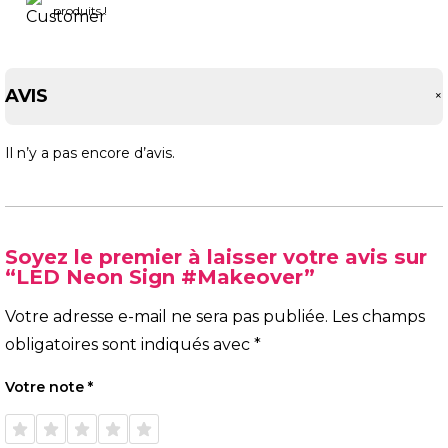
produits !
AVIS
Il n’y a pas encore d’avis.
Soyez le premier à laisser votre avis sur
“LED Neon Sign #Makeover”
Votre adresse e-mail ne sera pas publiée.
Les champs
obligatoires sont indiqués avec
*
Votre note
*
1 étoile
2 étoiles
3 étoiles
4 étoiles
5 étoiles
sur 5
sur 5
sur 5
sur 5
sur 5