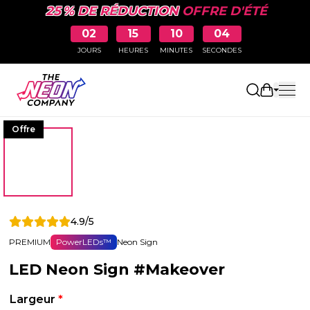
25 % DE RÉDUCTION
OFFRE D'ÉTÉ
02
15
10
04
JOURS
HEURES
MINUTES
SECONDES
Ouvrir le
Offre
4.9/5
PREMIUM
PowerLEDs™
Neon Sign
LED Neon Sign #Makeover
Largeur
*