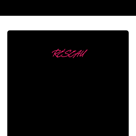
REGULAR
SUPPLIERS
RÉSEAU
Nous comptons parmi
nos clients
Les spécialistes du néon de The Neon
Company sont disposés à transformer le
nom de votre entreprise, votre logo ou
votre marque en éclairage au néon
d’une manière atmosphérique et
puissante. Grâce à notre clientèle de
plus de 5000 entreprises et marques