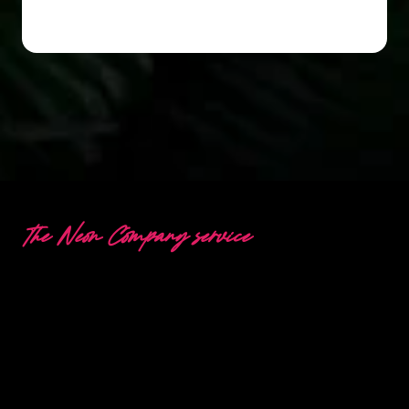
The Neon Company service
DES QUESTIONS OU
UNE DEMANDE
SPÉCIALE ?
Vous aimeriez être conseillé sur les possibilités de