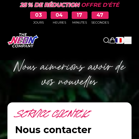
25 % DE RÉDUCTION
OFFRE D'ÉTÉ
03
04
17
47
JOURS
HEURES
MINUTES
SECONDES
Ouvrir le pa
Nous aimerions avoir de
vos nouvelles
SERVICE CLIENTÈLE
Nous contacter