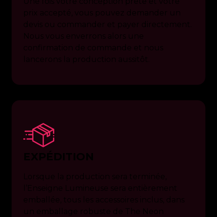
Une fois votre conception prête et votre
prix accepté, vous pouvez demander un
devis ou commander et payer directement.
Nous vous enverrons alors une
confirmation de commande et nous
lancerons la production aussitôt.
EXPÉDITION
Lorsque la production sera terminée,
l’Enseigne Lumineuse sera entièrement
emballée, tous les accessoires inclus, dans
un emballage robuste de The Neon