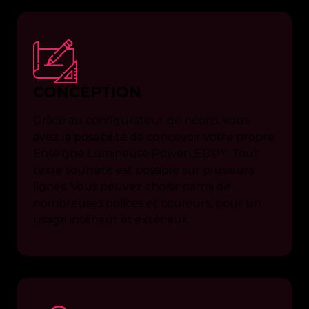
CONCEPTION
Grâce au configurateur de néons, vous
avez la possibilité de concevoir votre propre
Enseigne Lumineuse PowerLEDs™. Tout
texte souhaité est possible sur plusieurs
lignes. Vous pouvez choisir parmi de
nombreuses polices et couleurs, pour un
usage intérieur et extérieur.