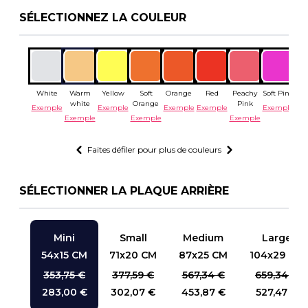
SÉLECTIONNEZ LA COULEUR
White
Warm
Yellow
Soft
Orange
Red
Peachy
Soft Pink
P
white
Orange
Pink
Exemple
Exemple
Exemple
Exemple
Exemple
Ex
Exemple
Exemple
Exemple
Faites défiler pour plus de couleurs
SÉLECTIONNER LA PLAQUE ARRIÈRE
Mini
Small
Medium
Large
54
x
15
CM
71
x
20
CM
87
x
25
CM
104
x
29
CM
353,75 €
377,59 €
567,34 €
659,34 €
283,00 €
302,07 €
453,87 €
527,47 €