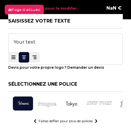
NaN €
Cliquez sur un mot pour le modifier.
Page d'accueil
Your
text
15
cm
SAISISSEZ VOTRE TEXTE
54
cm
Devis pour votre propre logo ?
Demander un devis
SÉLECTIONNEZ UNE POLICE
Buch
Prague
Hawai
Tokyo
New York
Faites défiler pour plus de polices