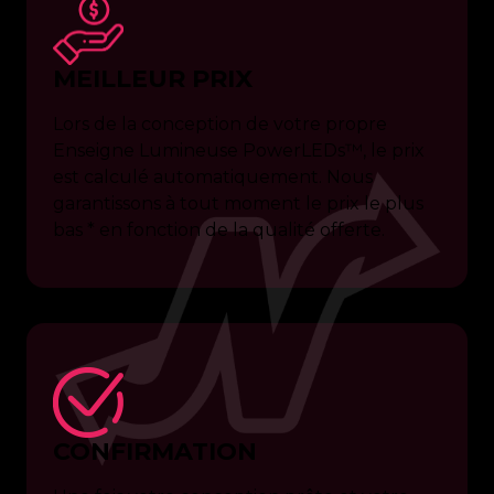
MEILLEUR PRIX
Lors de la conception de votre propre
Enseigne Lumineuse PowerLEDs™, le prix
est calculé automatiquement. Nous
garantissons à tout moment le prix le plus
bas * en fonction de la qualité offerte.
CONFIRMATION