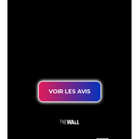
Les spécialistes du néon de The Neon
Company sont disposés à transformer le
nom de votre entreprise, votre logo ou
votre marque en éclairage au néon
d’une manière atmosphérique et
puissante. Grâce à notre clientèle de
plus de 5000 entreprises et marques
connues, vous êtes au bon endroit
pour trouver une Enseigne Lumineuse
durable au prix le plus bas garanti.
VOIR LES AVIS