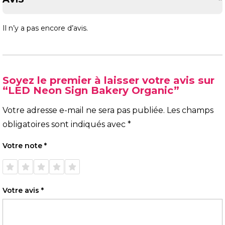
Il n’y a pas encore d’avis.
Soyez le premier à laisser votre avis sur
“LED Neon Sign Bakery Organic”
Votre adresse e-mail ne sera pas publiée.
Les champs
obligatoires sont indiqués avec
*
Votre note
*
1 étoile
2 étoiles
3 étoiles
4 étoiles
5 étoiles
sur 5
sur 5
sur 5
sur 5
sur 5
Votre avis
*