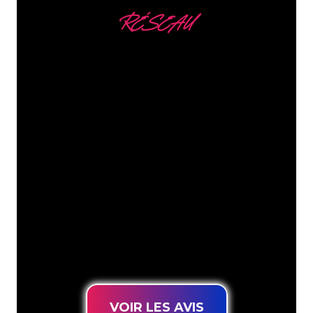
RÉSEAU
Nous comptons parmi
nos clients
Les spécialistes du néon de The Neon
Company sont disposés à transformer le
nom de votre entreprise, votre logo ou
votre marque en éclairage au néon
d’une manière atmosphérique et
puissante. Grâce à notre clientèle de
plus de 5000 entreprises et marques
connues, vous êtes au bon endroit
pour trouver une Enseigne Lumineuse
durable au prix le plus bas garanti.
VOIR LES AVIS