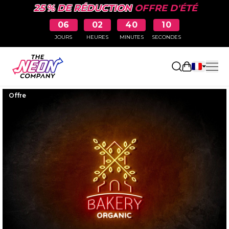
25 % DE RÉDUCTION
OFFRE D'ÉTÉ
06
02
40
09
JOURS
HEURES
MINUTES
SECONDES
Ouvrir le p
Offre