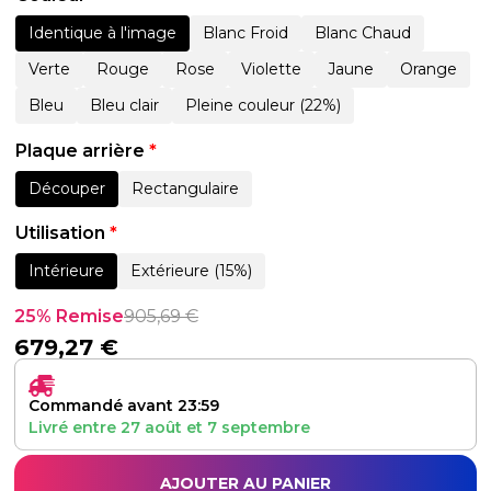
Identique à l'image
Blanc Froid
Blanc Chaud
Verte
Rouge
Rose
Violette
Jaune
Orange
Bleu
Bleu clair
Pleine couleur (22%)
Plaque arrière
*
Découper
Rectangulaire
Utilisation
*
Intérieure
Extérieure (15%)
25% Remise
905,69
€
679,27
€
Commandé avant 23:59
Livré entre
27 août
et
7 septembre
AJOUTER AU PANIER