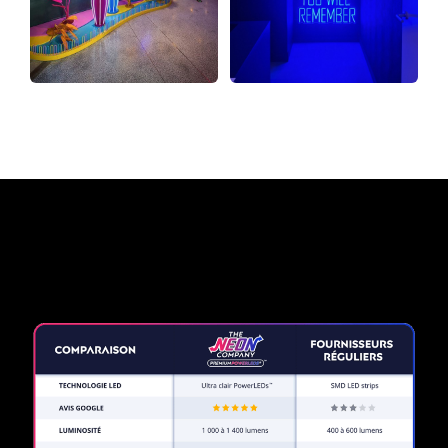
Pourquoi une enseigne au
néon de The Neon Company?