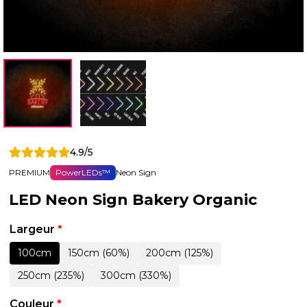
4.9/5
PREMIUM
PowerLEDs™
Neon Sign
LED Neon Sign Bakery Organic
Largeur
*
100cm
150cm (60%)
200cm (125%)
250cm (235%)
300cm (330%)
Couleur
*