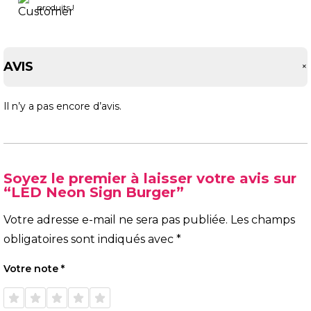
produits !
AVIS
Il n’y a pas encore d’avis.
Soyez le premier à laisser votre avis sur
“LED Neon Sign Burger”
Votre adresse e-mail ne sera pas publiée.
Les champs
obligatoires sont indiqués avec
*
Votre note
*
1 étoile
2 étoiles
3 étoiles
4 étoiles
5 étoiles
sur 5
sur 5
sur 5
sur 5
sur 5