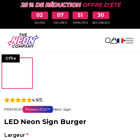
25 % DE RÉDUCTION
OFFRE D'ÉTÉ
02
07
51
30
JOURS
HEURES
MINUTES
SECONDES
Ouvrir le p
Offre
4.9/5
PREMIUM
PowerLEDs™
Neon Sign
LED Neon Sign Burger
Largeur
*