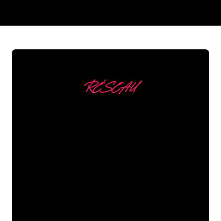
REGULAR
SUPPLIERS
RÉSEAU
Nous comptons parmi
nos clients
Les spécialistes du néon de The Neon
Company sont disposés à transformer le
nom de votre entreprise, votre logo ou
votre marque en éclairage au néon
d’une manière atmosphérique et
puissante. Grâce à notre clientèle de
plus de 5000 entreprises et marques