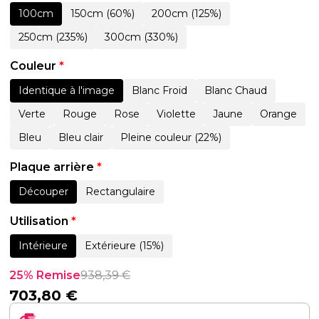
100cm
150cm (60%)
200cm (125%)
250cm (235%)
300cm (330%)
Couleur
*
Identique à l'image
Blanc Froid
Blanc Chaud
Verte
Rouge
Rose
Violette
Jaune
Orange
Bleu
Bleu clair
Pleine couleur (22%)
Plaque arrière
*
Découper
Rectangulaire
Utilisation
*
Intérieure
Extérieure (15%)
25% Remise
938,39
€
703,80
€