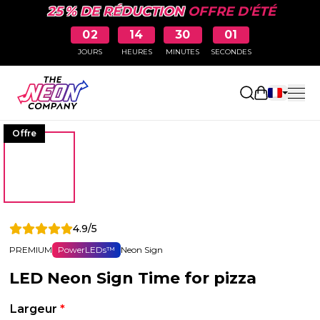
25 % DE RÉDUCTION
OFFRE D'ÉTÉ
02
14
30
00
JOURS
HEURES
MINUTES
SECONDES
Ouvrir le p
Offre
4.9/5
PREMIUM
PowerLEDs™
Neon Sign
LED Neon Sign Time for pizza
Largeur
*