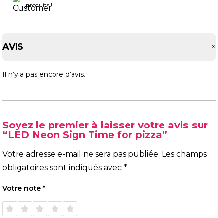
produits !
AVIS
Il n’y a pas encore d’avis.
Soyez le premier à laisser votre avis sur
“LED Neon Sign Time for pizza”
Votre adresse e-mail ne sera pas publiée.
Les champs
obligatoires sont indiqués avec
*
Votre note
*
1 étoile
2 étoiles
3 étoiles
4 étoiles
5 étoiles
sur 5
sur 5
sur 5
sur 5
sur 5