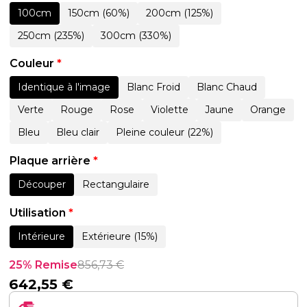
100cm
150cm (60%)
200cm (125%)
250cm (235%)
300cm (330%)
Couleur
*
Identique à l'image
Blanc Froid
Blanc Chaud
Verte
Rouge
Rose
Violette
Jaune
Orange
Bleu
Bleu clair
Pleine couleur (22%)
Plaque arrière
*
Découper
Rectangulaire
Utilisation
*
Intérieure
Extérieure (15%)
25% Remise
856,73
€
642,55
€