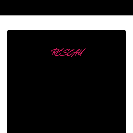
REGULAR
SUPPLIERS
RÉSEAU
Nous comptons parmi
nos clients
Les spécialistes du néon de The Neon
Company sont disposés à transformer le
nom de votre entreprise, votre logo ou
votre marque en éclairage au néon
d’une manière atmosphérique et
puissante. Grâce à notre clientèle de
plus de 5000 entreprises et marques