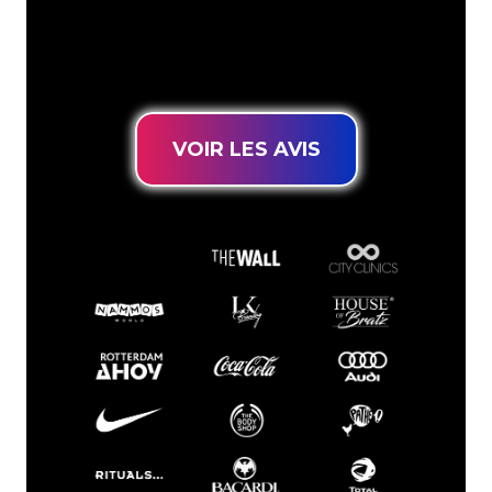
connues, vous êtes au bon endroit
pour trouver une Enseigne Lumineuse
durable au prix le plus bas garanti.
VOIR LES AVIS