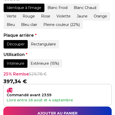
Identique à l'image
Blanc Froid
Blanc Chaud
Verte
Rouge
Rose
Violette
Jaune
Orange
Bleu
Bleu clair
Pleine couleur (22%)
Plaque arrière
*
Découper
Rectangulaire
Utilisation
*
Intérieure
Extérieure (15%)
25% Remise
529,78
€
397,34
€
Commandé avant 23:59
Livré entre
26 août
et
4 septembre
AJOUTER AU PANIER