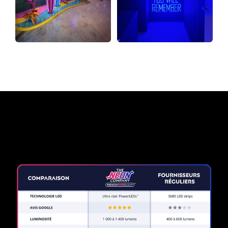
Pourquoi une enseigne au
néon de The Neon Company?