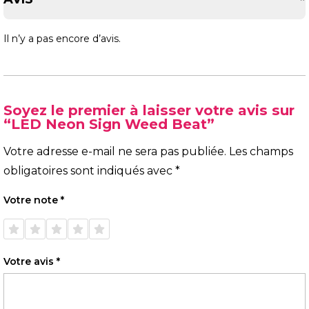
Il n’y a pas encore d’avis.
Soyez le premier à laisser votre avis sur
“LED Neon Sign Weed Beat”
Votre adresse e-mail ne sera pas publiée.
Les champs
obligatoires sont indiqués avec
*
Votre note
*
1 étoile
2 étoiles
3 étoiles
4 étoiles
5 étoiles
sur 5
sur 5
sur 5
sur 5
sur 5
Votre avis
*