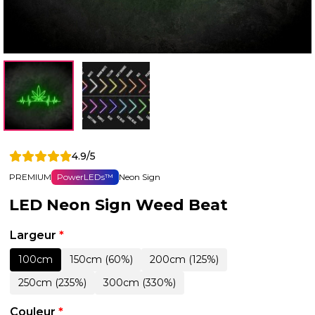
4.9/5
PREMIUM
PowerLEDs™
Neon Sign
LED Neon Sign Weed Beat
Largeur
*
100cm
150cm (60%)
200cm (125%)
250cm (235%)
300cm (330%)
Couleur
*