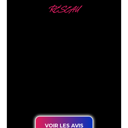
RÉSEAU
Nous comptons parmi
nos clients
Les spécialistes du néon de The Neon
Company sont disposés à transformer le
nom de votre entreprise, votre logo ou
votre marque en éclairage au néon
d’une manière atmosphérique et
puissante. Grâce à notre clientèle de
plus de 5000 entreprises et marques
connues, vous êtes au bon endroit
pour trouver une Enseigne Lumineuse
durable au prix le plus bas garanti.
VOIR LES AVIS