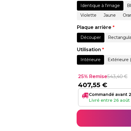
Identique à l'image
B
Violette
Jaune
Ora
Plaque arrière
*
Découper
Rectangula
Utilisation
*
Intérieure
Extérieure 
25% Remise
543,40
€
407,55
€
Commandé avant 2
Livré entre
26 août