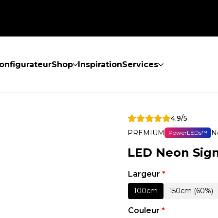
onfigurateur
Shop
Inspiration
Services
4.9/5
PREMIUM
N
PowerLEDs™
LED Neon Sig
Largeur
*
100cm
150cm (60%)
Couleur
*