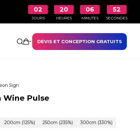
02
20
06
51
JOURS
HEURES
MINUTES
SECONDES
DEVIS ET CONCEPTION GRATUITS
Ouvrir le panier
eon Sign
n Wine Pulse
200cm (125%)
250cm (235%)
300cm (330%)