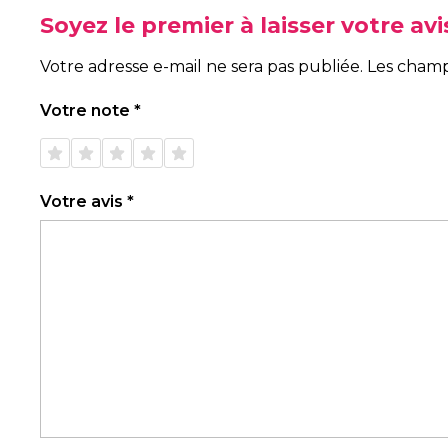
Soyez le premier à laisser votre a
Votre adresse e-mail ne sera pas publiée.
Les champ
Votre note
*
1 étoile
2 étoiles
3 étoiles
4 étoiles
5 étoiles
sur 5
sur 5
sur 5
sur 5
sur 5
Votre avis
*