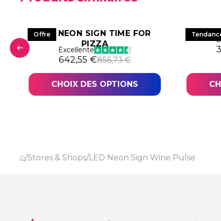
S
LED NEON SIGN TIME FOR
LED NE
Offre
Tendanc
E
PIZZA
1,28 €.
,46 €.
L
L
Excellente
Le prix initial était : 856,73 €.
Le prix actuel est : 642,55 €.
642,55
€
856,73
€
CHOIX DES OPTIONS
CH
/
Stores & Shops
/
LED Neon Sign Wine Pulse