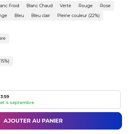
lanc Froid
Blanc Chaud
Verte
Rouge
Rose
nge
Bleu
Bleu clair
Pleine couleur (22%)
ire
(15%)
3:59
et
4 septembre
AJOUTER AU PANIER