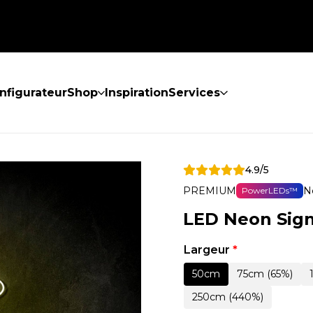
nfigurateur
Shop
Inspiration
Services
4.9/5
PREMIUM
N
PowerLEDs™
LED Neon Sign
Largeur
*
50cm
75cm (65%)
250cm (440%)