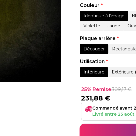
Couleur
*
Identique à l'image
B
Violette
Jaune
Ora
Plaque arrière
*
Découper
Rectangula
Utilisation
*
Intérieure
Extérieure 
25% Remise
309,17
€
231,88
€
Commandé avant 2
Livré entre
25 août