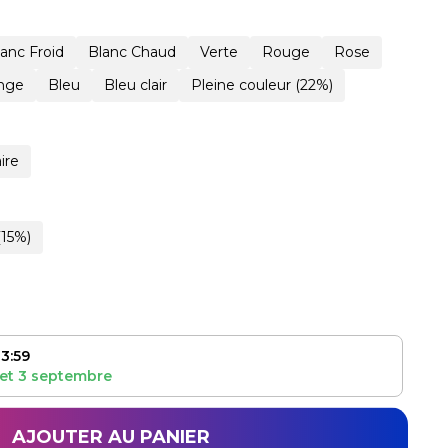
lanc Froid
Blanc Chaud
Verte
Rouge
Rose
nge
Bleu
Bleu clair
Pleine couleur (22%)
ire
(15%)
3:59
et
3 septembre
AJOUTER AU PANIER