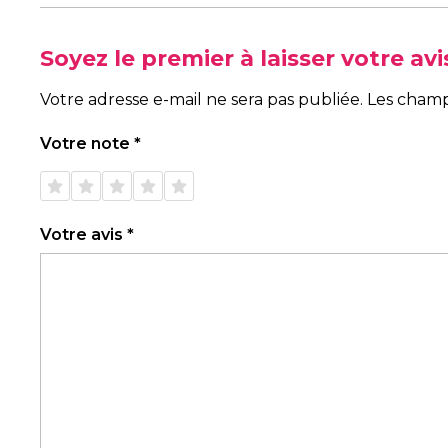
Soyez le premier à laisser votre a
Votre adresse e-mail ne sera pas publiée.
Les champ
Votre note
*
1 étoile
2 étoiles
3 étoiles
4 étoiles
5 étoiles
sur 5
sur 5
sur 5
sur 5
sur 5
Votre avis
*