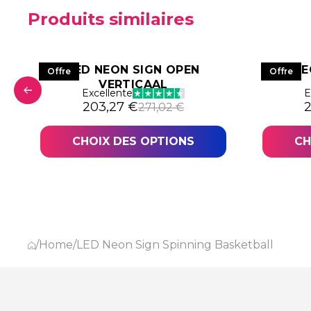
Produits similaires
LED NEON SIGN OPEN
LED NE
Offre
Offre
VERTICAAL
Excellente
E
06,44 €.
,83 €.
Le prix initial était : 271,02 €.
Le prix actuel est : 203,27 €.
L
L
203,27
€
271,02
€
CHOIX DES OPTIONS
CH
/
Home
/
LED Neon Sign Spinning Basketball