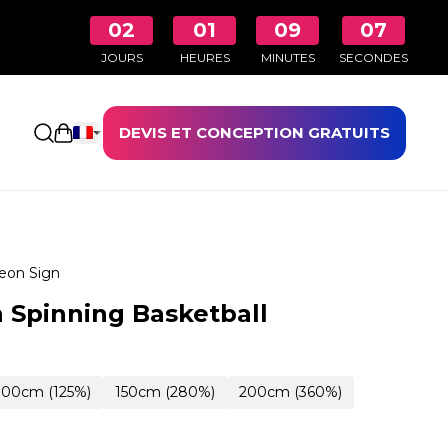
02
01
09
06
JOURS
HEURES
MINUTES
SECONDES
DEVIS ET CONCEPTION GRATUITS
Ouvrir le panier
eon Sign
 Spinning Basketball
100cm (125%)
150cm (280%)
200cm (360%)