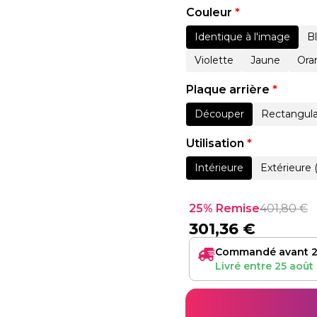
Couleur
*
Identique à l'image
B
Violette
Jaune
Ora
Plaque arrière
*
Découper
Rectangula
Utilisation
*
Intérieure
Extérieure 
25% Remise
401,80
€
301,36
€
Commandé avant 2
Livré entre
25 août