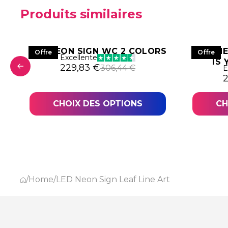
Produits similaires
LED NEON SIGN WC 2 COLORS
LED N
Offre
Offre
Excellente
IS
Le prix initial était : 306,44 €.
Le prix actuel est : 229,83 €.
229,83
€
306,44
€
E
1,02 €.
,27 €.
L
L
CHOIX DES OPTIONS
CH
/
Home
/
LED Neon Sign Leaf Line Art