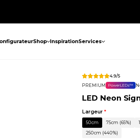
onfigurateur
Shop
Inspiration
Services
4.9/5
PREMIUM
N
PowerLEDs™
LED Neon Sign
Largeur
*
50cm
75cm (65%)
250cm (440%)