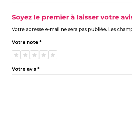
Soyez le premier à laisser votre av
Votre adresse e-mail ne sera pas publiée.
Les champ
Votre note
*
1 étoile
2 étoiles
3 étoiles
4 étoiles
5 étoiles
sur 5
sur 5
sur 5
sur 5
sur 5
Votre avis
*