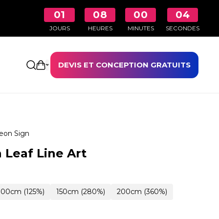
01
08
00
03
JOURS
HEURES
MINUTES
SECONDES
DEVIS ET CONCEPTION GRATUITS
Ouvrir le panier
eon Sign
 Leaf Line Art
100cm (125%)
150cm (280%)
200cm (360%)