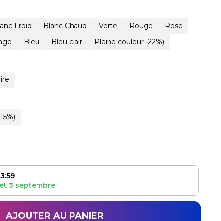
lanc Froid
Blanc Chaud
Verte
Rouge
Rose
nge
Bleu
Bleu clair
Pleine couleur (22%)
ire
(15%)
3:59
et
3 septembre
AJOUTER AU PANIER