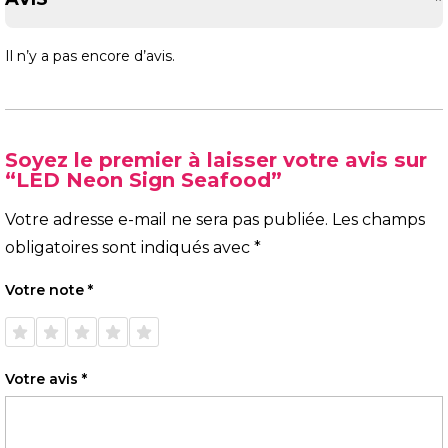
Il n’y a pas encore d’avis.
Soyez le premier à laisser votre avis sur
“LED Neon Sign Seafood”
Votre adresse e-mail ne sera pas publiée.
Les champs
obligatoires sont indiqués avec
*
Votre note
*
1 étoile
2 étoiles
3 étoiles
4 étoiles
5 étoiles
sur 5
sur 5
sur 5
sur 5
sur 5
Votre avis
*