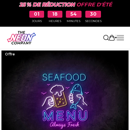
25 % DE RÉDUCTION
OFFRE D'ÉTÉ
01
18
54
29
JOURS
HEURES
MINUTES
SECONDES
Ouvrir le
Offre