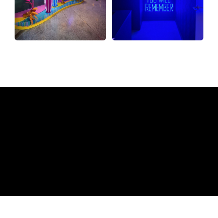
Pourquoi une enseigne au
néon de The Neon Company?
REGULAR
SUPPLIERS