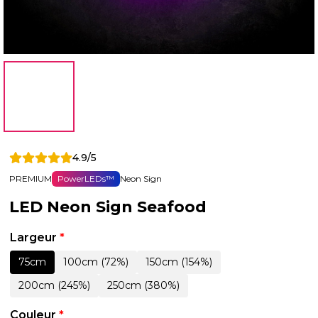
4.9/5
PREMIUM
PowerLEDs™
Neon Sign
LED Neon Sign Seafood
Largeur
*
75cm
100cm (72%)
150cm (154%)
200cm (245%)
250cm (380%)
Couleur
*