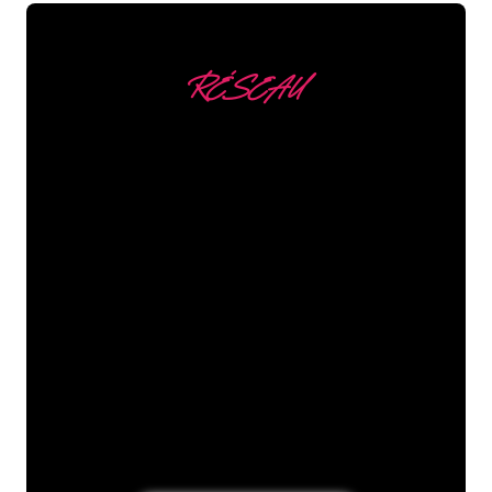
RÉSEAU
Nous comptons parmi
nos clients
Les spécialistes du néon de The Neon
Company sont disposés à transformer le
nom de votre entreprise, votre logo ou
votre marque en éclairage au néon
d’une manière atmosphérique et
puissante. Grâce à notre clientèle de
plus de 5000 entreprises et marques
connues, vous êtes au bon endroit
pour trouver une Enseigne Lumineuse
durable au prix le plus bas garanti.