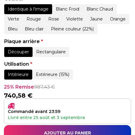
Identique à l'image
Blanc Froid
Blanc Chaud
Verte
Rouge
Rose
Violette
Jaune
Orange
Bleu
Bleu clair
Pleine couleur (22%)
Plaque arrière
*
Découper
Rectangulaire
Utilisation
*
Intérieure
Extérieure (15%)
25% Remise
987,43
€
740,58
€
Commandé avant 23:59
Livré entre
25 août
et
3 septembre
AJOUTER AU PANIER