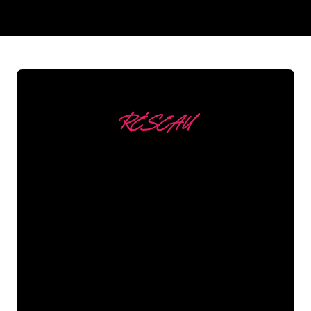
REGULAR
SUPPLIERS
RÉSEAU
Nous comptons parmi
nos clients
Les spécialistes du néon de The Neon
Company sont disposés à transformer le
nom de votre entreprise, votre logo ou
votre marque en éclairage au néon
d’une manière atmosphérique et
puissante. Grâce à notre clientèle de
plus de 5000 entreprises et marques