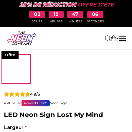
25 % DE RÉDUCTION
OFFRE D'ÉTÉ
02
19
47
06
JOURS
HEURES
MINUTES
SECONDES
Ouvrir le
Offre
4.9/5
PREMIUM
PowerLEDs™
Neon Sign
LED Neon Sign Lost My Mind
Largeur
*