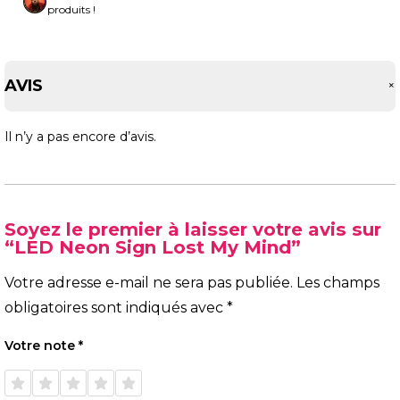
produits !
AVIS
Il n’y a pas encore d’avis.
Soyez le premier à laisser votre avis sur
“LED Neon Sign Lost My Mind”
Votre adresse e-mail ne sera pas publiée.
Les champs
obligatoires sont indiqués avec
*
Votre note
*
1 étoile
2 étoiles
3 étoiles
4 étoiles
5 étoiles
sur 5
sur 5
sur 5
sur 5
sur 5