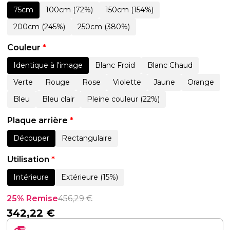
75cm
100cm (72%)
150cm (154%)
200cm (245%)
250cm (380%)
Couleur
*
Identique à l'image
Blanc Froid
Blanc Chaud
Verte
Rouge
Rose
Violette
Jaune
Orange
Bleu
Bleu clair
Pleine couleur (22%)
Plaque arrière
*
Découper
Rectangulaire
Utilisation
*
Intérieure
Extérieure (15%)
25% Remise
456,29
€
342,22
€