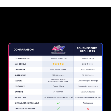
Pourquoi une enseigne au
néon de The Neon Company?