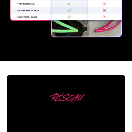
REGULAR
SUPPLIERS
RÉSEAU
Nous comptons parmi
nos clients