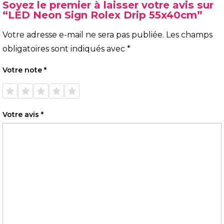
Soyez le premier à laisser votre avis sur
“LED Neon Sign Rolex Drip 55x40cm”
Votre adresse e-mail ne sera pas publiée.
Les champs
obligatoires sont indiqués avec
*
Votre note
*
1 étoile
2 étoiles
3 étoiles
4 étoiles
5 étoiles
sur 5
sur 5
sur 5
sur 5
sur 5
Votre avis
*