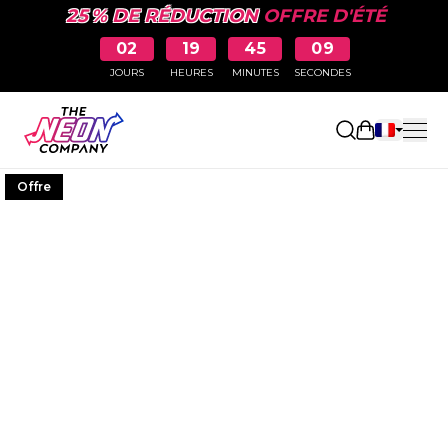
25 % DE RÉDUCTION
OFFRE D'ÉTÉ
02
19
45
08
JOURS
HEURES
MINUTES
SECONDES
Ouvrir le p
Offre