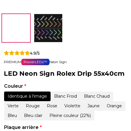
4.9/5
PREMIUM
PowerLEDs™
Neon Sign
LED Neon Sign Rolex Drip 55x40cm
Couleur
*
Identique à l'image
Blanc Froid
Blanc Chaud
Verte
Rouge
Rose
Violette
Jaune
Orange
Bleu
Bleu clair
Pleine couleur (22%)
Plaque arrière
*