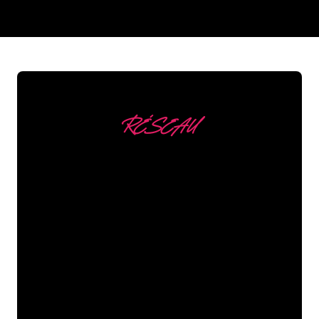
REGULAR
SUPPLIERS
RÉSEAU
Nous comptons parmi
nos clients
Les spécialistes du néon de The Neon
Company sont disposés à transformer le
nom de votre entreprise, votre logo ou
votre marque en éclairage au néon
d’une manière atmosphérique et
puissante. Grâce à notre clientèle de
plus de 5000 entreprises et marques