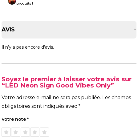
produits !
AVIS
Il n’y a pas encore d’avis.
Soyez le premier à laisser votre avis sur
“LED Neon Sign Good Vibes Only”
Votre adresse e-mail ne sera pas publiée.
Les champs
obligatoires sont indiqués avec
*
Votre note
*
1 étoile
2 étoiles
3 étoiles
4 étoiles
5 étoiles
sur 5
sur 5
sur 5
sur 5
sur 5