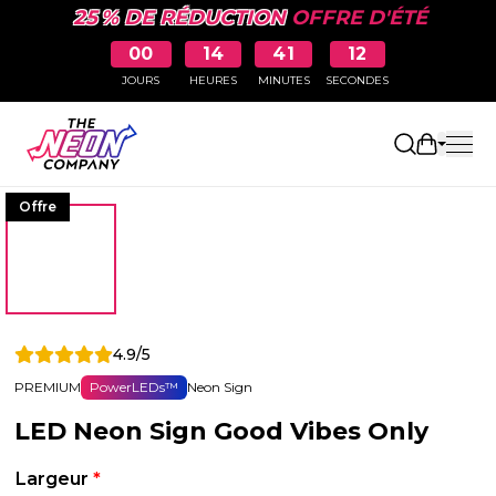
25 % DE RÉDUCTION
OFFRE D'ÉTÉ
00
14
41
11
JOURS
HEURES
MINUTES
SECONDES
Ouvrir le
Offre
4.9/5
PREMIUM
PowerLEDs™
Neon Sign
LED Neon Sign Good Vibes Only
Largeur
*