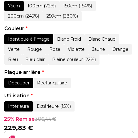
75cm
100cm (72%)
150cm (154%)
200cm (245%)
250cm (380%)
Couleur
*
Identique à l'image
Blanc Froid
Blanc Chaud
Verte
Rouge
Rose
Violette
Jaune
Orange
Bleu
Bleu clair
Pleine couleur (22%)
Plaque arrière
*
Découper
Rectangulaire
Utilisation
*
Intérieure
Extérieure (15%)
25% Remise
306,44
€
229,83
€