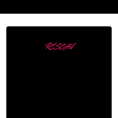
REGULAR
SUPPLIERS
RÉSEAU
Nous comptons parmi
nos clients
Les spécialistes du néon de The Neon
Company sont disposés à transformer le
nom de votre entreprise, votre logo ou
votre marque en éclairage au néon
d’une manière atmosphérique et
puissante. Grâce à notre clientèle de
plus de 5000 entreprises et marques