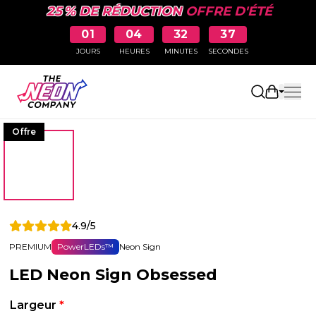
25 % DE RÉDUCTION
OFFRE D'ÉTÉ
01
04
32
36
JOURS
HEURES
MINUTES
SECONDES
Ouvrir le
Offre
4.9/5
PREMIUM
PowerLEDs™
Neon Sign
LED Neon Sign Obsessed
Largeur
*