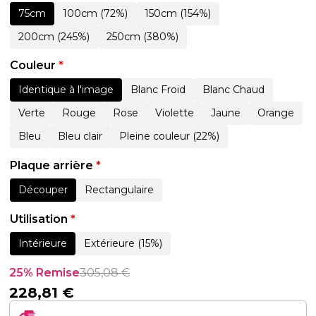
75cm
100cm (72%)
150cm (154%)
200cm (245%)
250cm (380%)
Couleur
*
Identique à l'image
Blanc Froid
Blanc Chaud
Verte
Rouge
Rose
Violette
Jaune
Orange
Bleu
Bleu clair
Pleine couleur (22%)
Plaque arrière
*
Découper
Rectangulaire
Utilisation
*
Intérieure
Extérieure (15%)
25% Remise
305,08
€
228,81
€