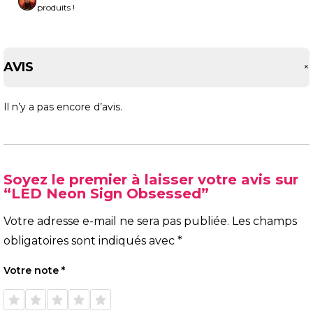
produits !
AVIS
Il n’y a pas encore d’avis.
Soyez le premier à laisser votre avis sur
“LED Neon Sign Obsessed”
Votre adresse e-mail ne sera pas publiée.
Les champs
obligatoires sont indiqués avec
*
Votre note
*
1 étoile
2 étoiles
3 étoiles
4 étoiles
5 étoiles
sur 5
sur 5
sur 5
sur 5
sur 5