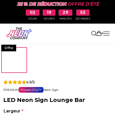
25 % DE RÉDUCTION
OFFRE D'ÉTÉ
02
19
29
52
JOURS
HEURES
MINUTES
SECONDES
Ouvrir le
Offre
4.9/5
PREMIUM
PowerLEDs™
Neon Sign
LED Neon Sign Lounge Bar
Largeur
*