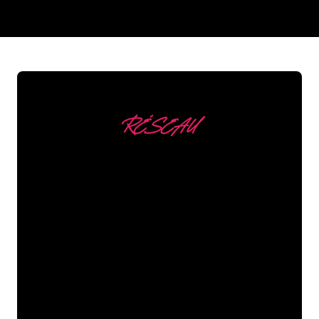
REGULAR
SUPPLIERS
RÉSEAU
Nous comptons parmi
nos clients
Les spécialistes du néon de The Neon
Company sont disposés à transformer le
nom de votre entreprise, votre logo ou
votre marque en éclairage au néon
d’une manière atmosphérique et
puissante. Grâce à notre clientèle de
plus de 5000 entreprises et marques