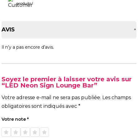
produits !
AVIS
Il n’y a pas encore d’avis.
Soyez le premier à laisser votre avis sur
“LED Neon Sign Lounge Bar”
Votre adresse e-mail ne sera pas publiée.
Les champs
obligatoires sont indiqués avec
*
Votre note
*
1 étoile
2 étoiles
3 étoiles
4 étoiles
5 étoiles
sur 5
sur 5
sur 5
sur 5
sur 5