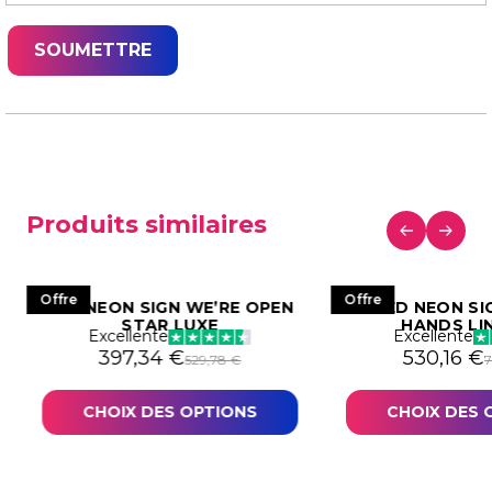
Produits similaires
Offre
Offre
LED NEON SIGN WE’RE OPEN
LED NEON SI
STAR LUXE
HANDS LI
Excellente
Excellente
529,78 €.
97,34 €.
Le prix initial était : 529,78 €.
Le prix actuel est : 397,34 €.
Le prix in
Le prix ac
397,34
€
530,16
€
529,78
€
CHOIX DES OPTIONS
CHOIX DES 