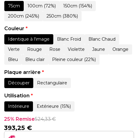
75cm
100cm (72%)
150cm (154%)
200cm (245%)
250cm (380%)
Couleur
*
Identique à l'image
Blanc Froid
Blanc Chaud
Verte
Rouge
Rose
Violette
Jaune
Orange
Bleu
Bleu clair
Pleine couleur (22%)
Plaque arrière
*
Découper
Rectangulaire
Utilisation
*
Intérieure
Extérieure (15%)
25% Remise
524,33
€
393,25
€