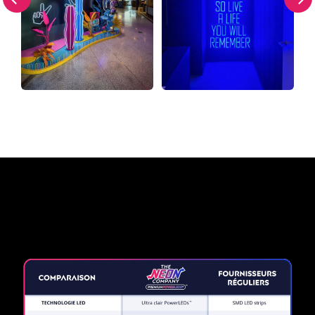
Pourquoi une enseigne au
néon de The Neon Company?