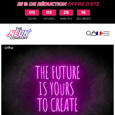
25 % DE RÉDUCTION
OFFRE D'ÉTÉ
00
09
28
15
JOURS
HEURES
MINUTES
SECONDES
Ouvrir le p
Offre