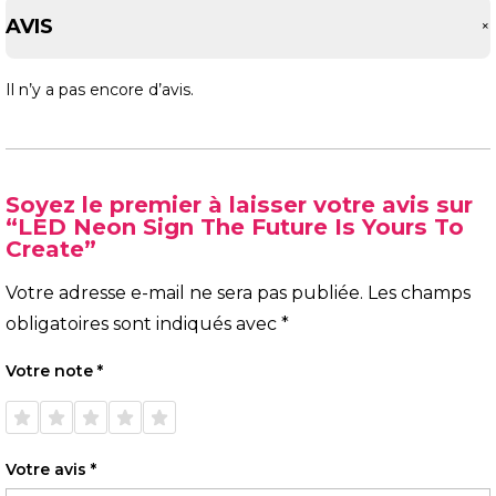
AVIS
Il n’y a pas encore d’avis.
Soyez le premier à laisser votre avis sur
“LED Neon Sign The Future Is Yours To
Create”
Votre adresse e-mail ne sera pas publiée.
Les champs
obligatoires sont indiqués avec
*
Votre note
*
1 étoile
2 étoiles
3 étoiles
4 étoiles
5 étoiles
sur 5
sur 5
sur 5
sur 5
sur 5
Votre avis
*