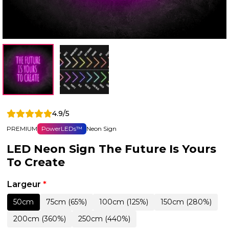
4.9/5
PREMIUM
PowerLEDs™
Neon Sign
LED Neon Sign The Future Is Yours
To Create
Largeur
*
50cm
75cm (65%)
100cm (125%)
150cm (280%)
200cm (360%)
250cm (440%)