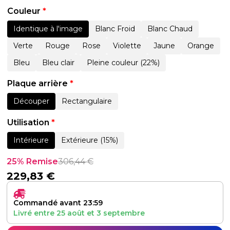
Couleur
*
Identique à l'image
Blanc Froid
Blanc Chaud
Verte
Rouge
Rose
Violette
Jaune
Orange
Bleu
Bleu clair
Pleine couleur (22%)
Plaque arrière
*
Découper
Rectangulaire
Utilisation
*
Intérieure
Extérieure (15%)
25% Remise
306,44
€
229,83
€
Commandé avant 23:59
Livré entre
25 août
et
3 septembre