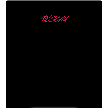
RÉSEAU
Nous comptons parmi
nos clients
Les spécialistes du néon de The Neon
Company sont disposés à transformer le
nom de votre entreprise, votre logo ou
votre marque en éclairage au néon
d’une manière atmosphérique et
puissante. Grâce à notre clientèle de
plus de 5000 entreprises et marques
connues, vous êtes au bon endroit
pour trouver une Enseigne Lumineuse
durable au prix le plus bas garanti.