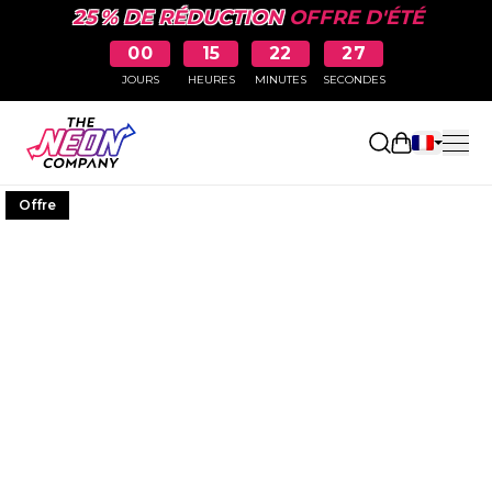
25 % DE RÉDUCTION
OFFRE D'ÉTÉ
00
15
22
26
JOURS
HEURES
MINUTES
SECONDES
Ouvrir le p
Offre