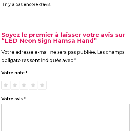
Il n’y a pas encore d’avis.
Soyez le premier à laisser votre avis sur
“LED Neon Sign Hamsa Hand”
Votre adresse e-mail ne sera pas publiée.
Les champs
obligatoires sont indiqués avec
*
Votre note
*
1 étoile
2 étoiles
3 étoiles
4 étoiles
5 étoiles
sur 5
sur 5
sur 5
sur 5
sur 5
Votre avis
*