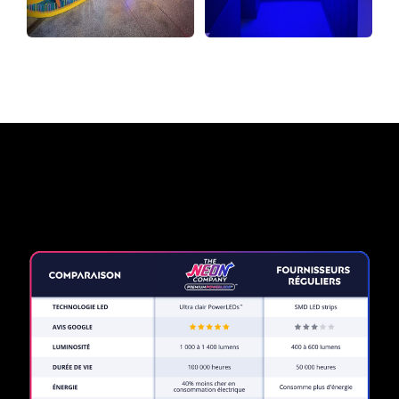
Pourquoi une enseigne au
néon de The Neon Company?