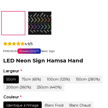
4.9/5
PREMIUM
PowerLEDs™
Neon Sign
LED Neon Sign Hamsa Hand
Largeur
*
50cm
75cm (65%)
100cm (125%)
150cm (280%)
200cm (360%)
250cm (440%)
Couleur
*
Identique à l'image
Blanc Froid
Blanc Chaud