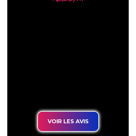
Nous comptons parmi
nos clients
Les spécialistes du néon de The Neon
Company sont disposés à transformer le
nom de votre entreprise, votre logo ou
votre marque en éclairage au néon
d’une manière atmosphérique et
puissante. Grâce à notre clientèle de
plus de 5000 entreprises et marques
connues, vous êtes au bon endroit
pour trouver une Enseigne Lumineuse
durable au prix le plus bas garanti.
VOIR LES AVIS