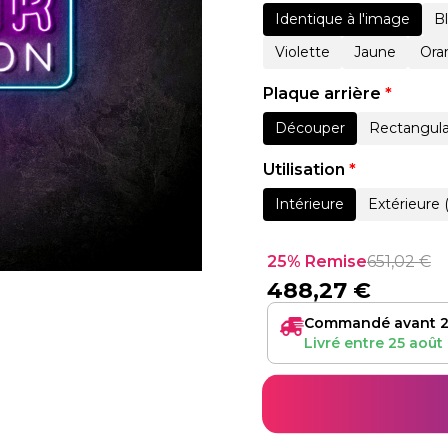
Identique à l'image
B
Violette
Jaune
Ora
Plaque arrière
*
Découper
Rectangula
Utilisation
*
Intérieure
Extérieure 
25% Remise
651,02
€
488,27
€
Commandé avant 2
Livré entre
25 août