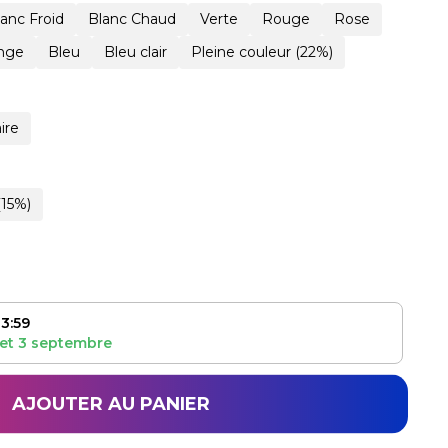
lanc Froid
Blanc Chaud
Verte
Rouge
Rose
nge
Bleu
Bleu clair
Pleine couleur (22%)
ire
(15%)
3:59
et
3 septembre
AJOUTER AU PANIER