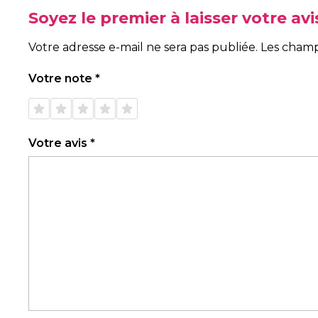
Soyez le premier à laisser votre av
Votre adresse e-mail ne sera pas publiée.
Les champ
Votre note
*
1 étoile
2 étoiles
3 étoiles
4 étoiles
5 étoiles
sur 5
sur 5
sur 5
sur 5
sur 5
Votre avis
*