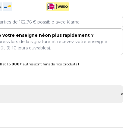
arties de
162,76
€
possible avec Klarna.
e votre enseigne néon plus rapidement ?
press lors de la signature et recevez votre enseigne
oût
(6-10 jours ouvrables).
l et
15 000+
autres sont fans de nos produits !
+