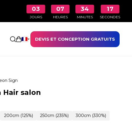
03
07
34
16
JOURS
HEURES
MINUTES
SECONDES
DEVIS ET CONCEPTION GRATUITS
Ouvrir le panier
eon Sign
 Hair salon
200cm (125%)
250cm (235%)
300cm (330%)