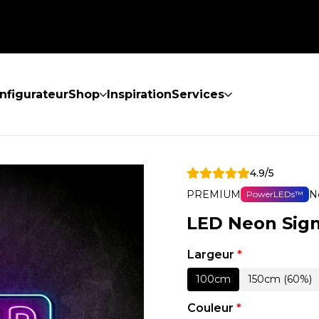
nfigurateur
Shop
Inspiration
Services
4.9/5
PREMIUM
N
PowerLEDs™
LED Neon Sign
Largeur
*
100cm
150cm (60%)
Couleur
*