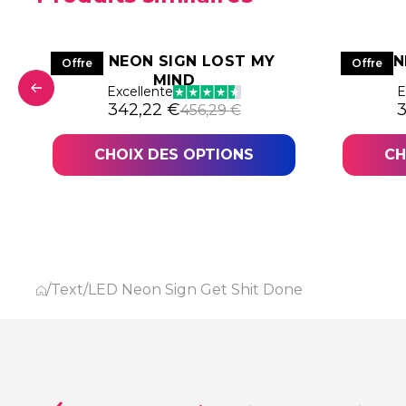
S
LED NEON SIGN LOST MY
LED 
Offre
Offre
MIND
Excellente
E
06,88 €.
,16 €.
Le prix initial était : 456,29 €.
Le prix actuel est : 342,22 €.
L
L
342,22
€
456,29
€
CHOIX DES OPTIONS
CH
/
Text
/
LED Neon Sign Get Shit Done