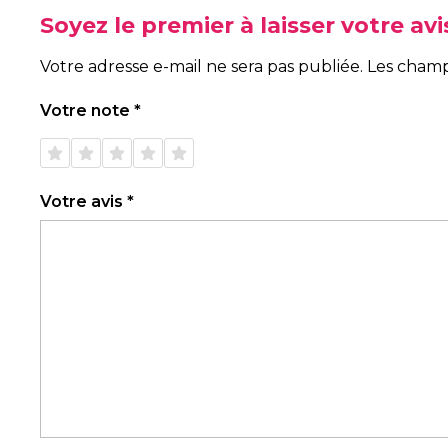
Soyez le premier à laisser votre a
Votre adresse e-mail ne sera pas publiée.
Les champ
Votre note
*
1 étoile
2 étoiles
3 étoiles
4 étoiles
5 étoiles
sur 5
sur 5
sur 5
sur 5
sur 5
Votre avis
*