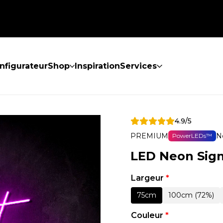
nfigurateur
Shop
Inspiration
Services
4.9/5
PREMIUM
N
PowerLEDs™
LED Neon Sign
Largeur
*
75cm
100cm (72%)
Couleur
*