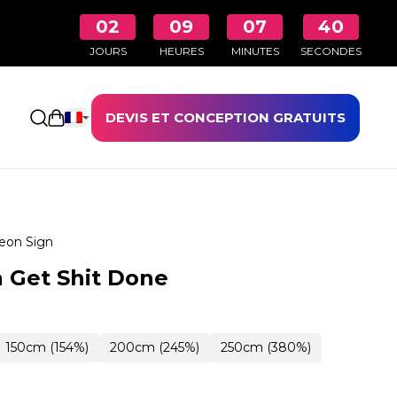
02
09
07
39
JOURS
HEURES
MINUTES
SECONDES
DEVIS ET CONCEPTION GRATUITS
Ouvrir le panier
eon Sign
 Get Shit Done
150cm (154%)
200cm (245%)
250cm (380%)