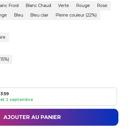
lanc Froid
Blanc Chaud
Verte
Rouge
Rose
nge
Bleu
Bleu clair
Pleine couleur (22%)
ire
(15%)
3:59
et
2 septembre
AJOUTER AU PANIER