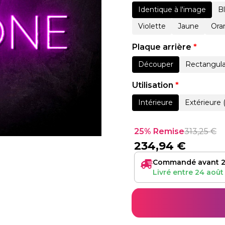
Identique à l'image
B
Violette
Jaune
Ora
Plaque arrière
*
Découper
Rectangula
Utilisation
*
Intérieure
Extérieure 
25% Remise
313,25
€
234,94
€
Commandé avant 2
Livré entre
24 août