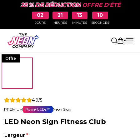
25 % DE RÉDUCTION
OFFRE D'ÉTÉ
02
21
13
09
JOURS
HEURES
MINUTES
SECONDES
Ouvrir le
Offre
4.9/5
PREMIUM
PowerLEDs™
Neon Sign
LED Neon Sign Fitness Club
Largeur
*