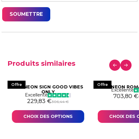
Produits similaires
Offre
Offre
LED NEON SIGN GOOD VIBES
NEON ROM
Excellente
ONLY
Excellente
524,33 €.
93,25 €.
Le prix in
Le prix ac
703,80
€
Le prix initial était : 306,44 €.
Le prix actuel est : 229,83 €.
229,83
€
306,44
€
CHOIX DES OPTIONS
CHOIX DES 