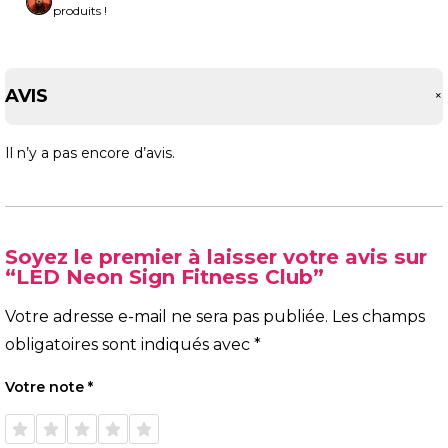
produits !
AVIS
Il n’y a pas encore d’avis.
Soyez le premier à laisser votre avis sur
“LED Neon Sign Fitness Club”
Votre adresse e-mail ne sera pas publiée.
Les champs
obligatoires sont indiqués avec
*
Votre note
*
1 étoile
2 étoiles
3 étoiles
4 étoiles
5 étoiles
sur 5
sur 5
sur 5
sur 5
sur 5