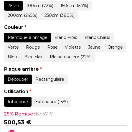
75cm
100cm (72%)
150cm (154%)
200cm (245%)
250cm (380%)
Couleur
*
Identique à l'image
Blanc Froid
Blanc Chaud
Verte
Rouge
Rose
Violette
Jaune
Orange
Bleu
Bleu clair
Pleine couleur (22%)
Plaque arrière
*
Découper
Rectangulaire
Utilisation
*
Intérieure
Extérieure (15%)
25% Remise
667,37
€
500,53
€