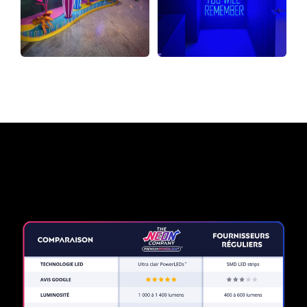
Pourquoi une enseigne au
néon de The Neon Company?