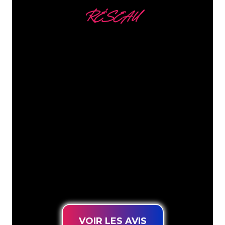
RÉSEAU
Nous comptons parmi
nos clients
Les spécialistes du néon de The Neon
Company sont disposés à transformer le
nom de votre entreprise, votre logo ou
votre marque en éclairage au néon
d’une manière atmosphérique et
puissante. Grâce à notre clientèle de
plus de 5000 entreprises et marques
connues, vous êtes au bon endroit
pour trouver une Enseigne Lumineuse
durable au prix le plus bas garanti.
VOIR LES AVIS