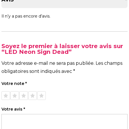
Il n’y a pas encore d’avis.
Soyez le premier à laisser votre avis sur
“LED Neon Sign Dead”
Votre adresse e-mail ne sera pas publiée.
Les champs
obligatoires sont indiqués avec
*
Votre note
*
1 étoile
2 étoiles
3 étoiles
4 étoiles
5 étoiles
sur 5
sur 5
sur 5
sur 5
sur 5
Votre avis
*