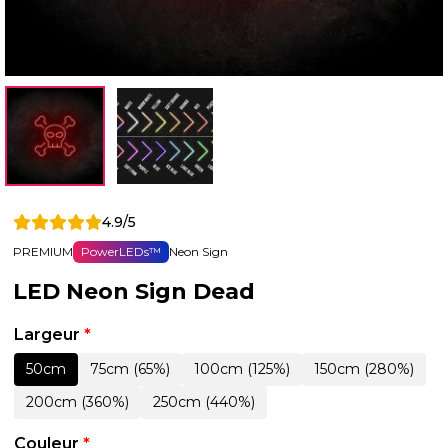
4.9/5
PREMIUM
PowerLEDs™
Neon Sign
LED Neon Sign Dead
Largeur
*
50cm
75cm (65%)
100cm (125%)
150cm (280%)
200cm (360%)
250cm (440%)
Couleur
*