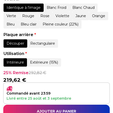
Identique à l'image
Blanc Froid
Blanc Chaud
Verte
Rouge
Rose
Violette
Jaune
Orange
Bleu
Bleu clair
Pleine couleur (22%)
Plaque arrière
*
Découper
Rectangulaire
Utilisation
*
Intérieure
Extérieure (15%)
25% Remise
292,82
€
219,62
€
Commandé avant 23:59
Livré entre
25 août
et
3 septembre
AJOUTER AU PANIER