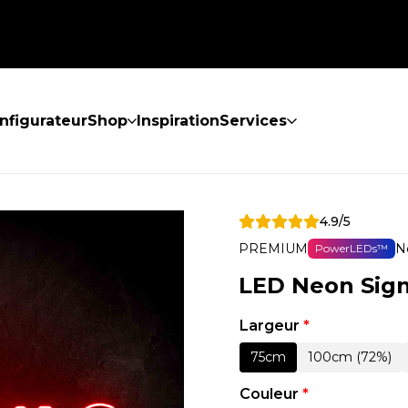
nfigurateur
Shop
Inspiration
Services
4.9/5
PREMIUM
N
PowerLEDs™
LED Neon Sign
Largeur
*
75cm
100cm (72%)
Couleur
*