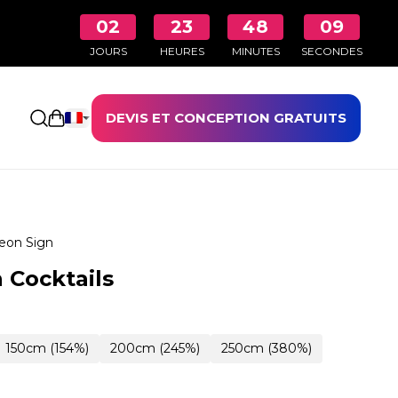
02
23
48
08
JOURS
HEURES
MINUTES
SECONDES
DEVIS ET CONCEPTION GRATUITS
Ouvrir le panier
eon Sign
 Cocktails
150cm (154%)
200cm (245%)
250cm (380%)