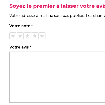
Soyez le premier à laisser votre av
Votre adresse e-mail ne sera pas publiée.
Les champ
Votre note
*
1 étoile
2 étoiles
3 étoiles
4 étoiles
5 étoiles
sur 5
sur 5
sur 5
sur 5
sur 5
Votre avis
*