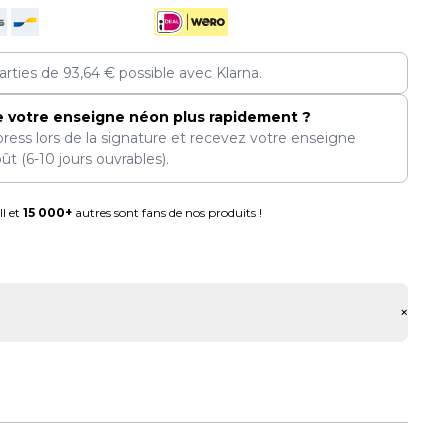
arties de
93,64
€
possible avec Klarna.
e votre enseigne néon plus rapidement ?
press lors de la signature et recevez votre enseigne
oût
(6-10 jours ouvrables).
l et
15 000+
autres sont fans de nos produits !
+