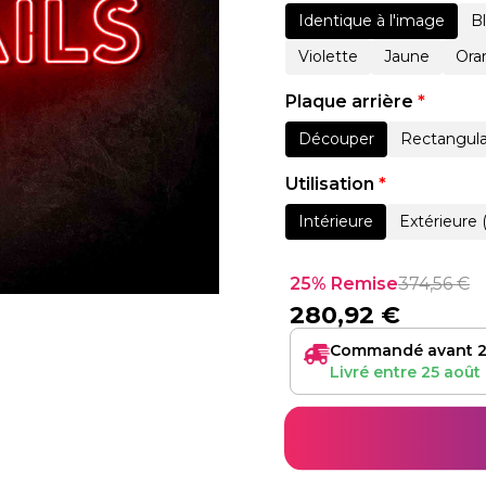
Identique à l'image
B
Violette
Jaune
Ora
Plaque arrière
*
Découper
Rectangula
Utilisation
*
Intérieure
Extérieure 
25% Remise
374,56
€
280,92
€
Commandé avant 2
Livré entre
25 août