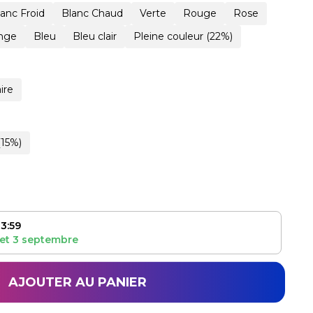
lanc Froid
Blanc Chaud
Verte
Rouge
Rose
nge
Bleu
Bleu clair
Pleine couleur (22%)
ire
(15%)
3:59
et
3 septembre
AJOUTER AU PANIER