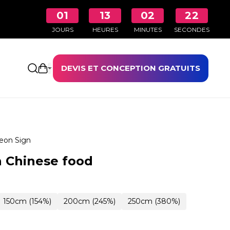
01
13
02
21
JOURS
HEURES
MINUTES
SECONDES
DEVIS ET CONCEPTION GRATUITS
Ouvrir le panier
eon Sign
 Chinese food
150cm (154%)
200cm (245%)
250cm (380%)