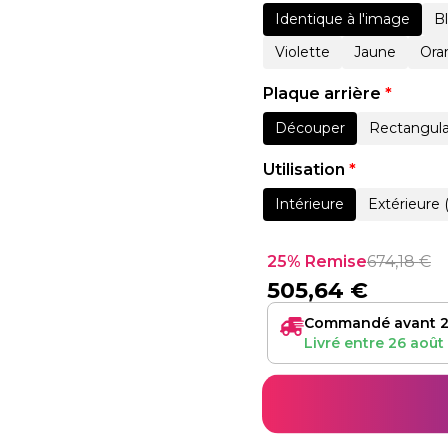
Identique à l'image
B
Violette
Jaune
Ora
Plaque arrière
*
Découper
Rectangula
Utilisation
*
Intérieure
Extérieure 
25% Remise
674,18
€
505,64
€
Commandé avant 2
Livré entre
26 août