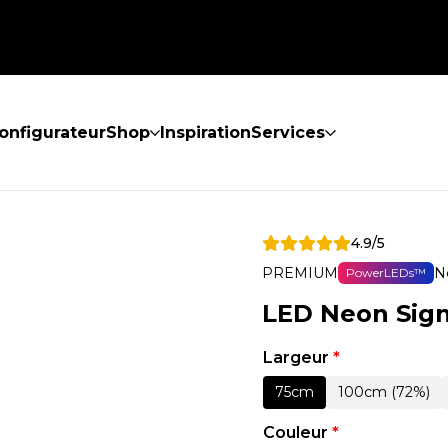
onfigurateur
Shop
Inspiration
Services
4.9/5
PREMIUM
N
PowerLEDs™
LED Neon Sign
Largeur
*
75cm
100cm (72%)
Couleur
*