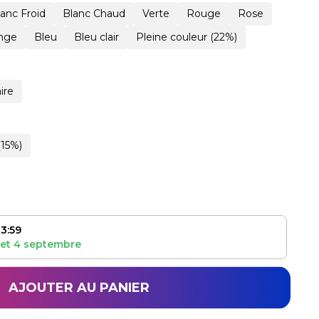
lanc Froid
Blanc Chaud
Verte
Rouge
Rose
nge
Bleu
Bleu clair
Pleine couleur (22%)
ire
(15%)
3:59
et
4 septembre
AJOUTER AU PANIER