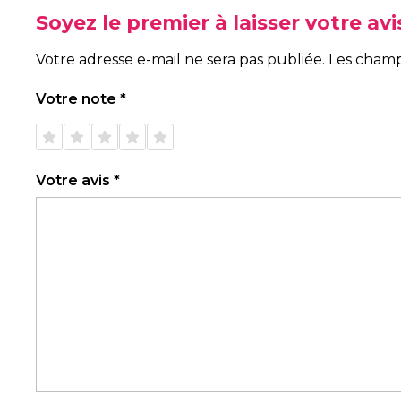
Soyez le premier à laisser votre a
Votre adresse e-mail ne sera pas publiée.
Les champ
Votre note
*
1 étoile
2 étoiles
3 étoiles
4 étoiles
5 étoiles
sur 5
sur 5
sur 5
sur 5
sur 5
Votre avis
*