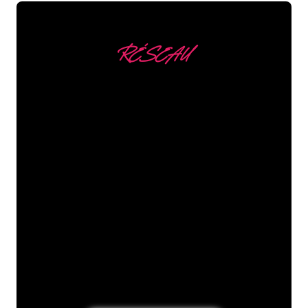
RÉSEAU
Nous comptons parmi
nos clients
Les spécialistes du néon de The Neon
Company sont disposés à transformer le
nom de votre entreprise, votre logo ou
votre marque en éclairage au néon
d’une manière atmosphérique et
puissante. Grâce à notre clientèle de
plus de 5000 entreprises et marques
connues, vous êtes au bon endroit
pour trouver une Enseigne Lumineuse
durable au prix le plus bas garanti.