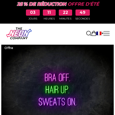
25 % DE RÉDUCTION
OFFRE D'ÉTÉ
03
11
22
48
JOURS
HEURES
MINUTES
SECONDES
Ouvrir le p
Offre