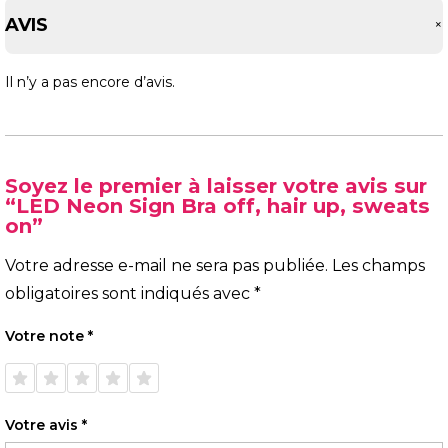
AVIS
Il n’y a pas encore d’avis.
Soyez le premier à laisser votre avis sur
“LED Neon Sign Bra off, hair up, sweats
on”
Votre adresse e-mail ne sera pas publiée.
Les champs
obligatoires sont indiqués avec
*
Votre note
*
1 étoile
2 étoiles
3 étoiles
4 étoiles
5 étoiles
sur 5
sur 5
sur 5
sur 5
sur 5
Votre avis
*