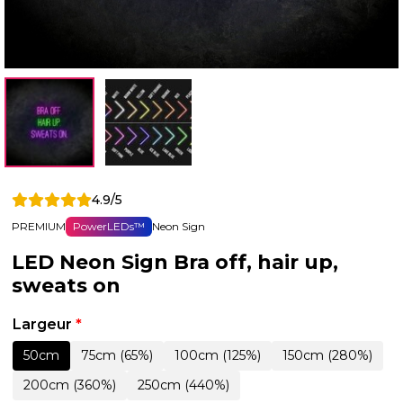
4.9/5
PREMIUM
PowerLEDs™
Neon Sign
LED Neon Sign Bra off, hair up,
sweats on
Largeur
*
50cm
75cm (65%)
100cm (125%)
150cm (280%)
200cm (360%)
250cm (440%)