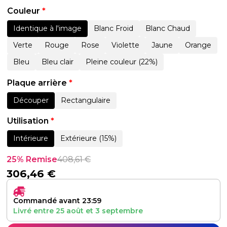
Couleur
*
Identique à l'image
Blanc Froid
Blanc Chaud
Verte
Rouge
Rose
Violette
Jaune
Orange
Bleu
Bleu clair
Pleine couleur (22%)
Plaque arrière
*
Découper
Rectangulaire
Utilisation
*
Intérieure
Extérieure (15%)
25% Remise
408,61
€
306,46
€
Commandé avant 23:59
Livré entre
25 août
et
3 septembre