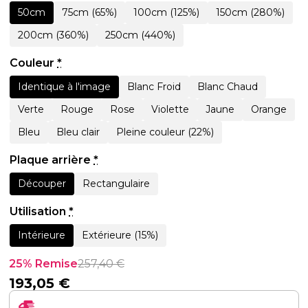
50cm
75cm (65%)
100cm (125%)
150cm (280%)
200cm (360%)
250cm (440%)
Couleur
*
Identique à l'image
Blanc Froid
Blanc Chaud
Verte
Rouge
Rose
Violette
Jaune
Orange
Bleu
Bleu clair
Pleine couleur (22%)
Plaque arrière
*
Découper
Rectangulaire
Utilisation
*
Intérieure
Extérieure (15%)
25% Remise
257,40
€
193,05
€