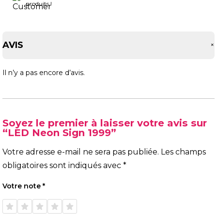
produits !
AVIS
Il n’y a pas encore d’avis.
Soyez le premier à laisser votre avis sur
“LED Neon Sign 1999”
Votre adresse e-mail ne sera pas publiée.
Les champs
obligatoires sont indiqués avec
*
Votre note
*
1 étoile
2 étoiles
3 étoiles
4 étoiles
5 étoiles
sur 5
sur 5
sur 5
sur 5
sur 5