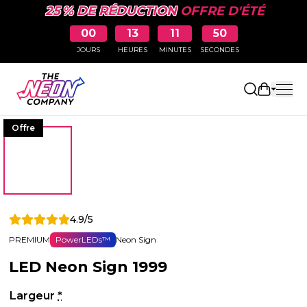
25 % DE RÉDUCTION
OFFRE D'ÉTÉ
00
13
11
49
JOURS
HEURES
MINUTES
SECONDES
Ouvrir le
Offre
4.9/5
PREMIUM
PowerLEDs™
Neon Sign
LED Neon Sign 1999
Largeur
*