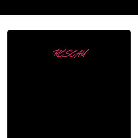
REGULAR
SUPPLIERS
RÉSEAU
Nous comptons parmi
nos clients
Les spécialistes du néon de The Neon
Company sont disposés à transformer le
nom de votre entreprise, votre logo ou
votre marque en éclairage au néon
d’une manière atmosphérique et
puissante. Grâce à notre clientèle de
plus de 5000 entreprises et marques