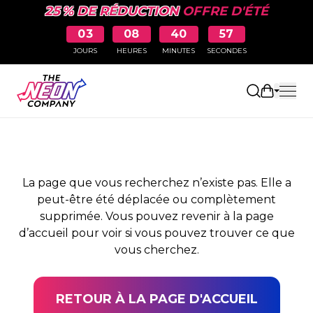
25 % DE RÉDUCTION
OFFRE D'ÉTÉ
03
08
40
57
JOURS
HEURES
MINUTES
SECONDES
PAGE NON TROUVÉE
Ouvrir le
La page que vous recherchez n’existe pas. Elle a
peut-être été déplacée ou complètement
supprimée. Vous pouvez revenir à la page
d’accueil pour voir si vous pouvez trouver ce que
vous cherchez.
RETOUR À LA PAGE D'ACCUEIL