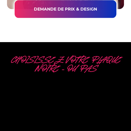
DEMANDE DE PRIX & DESIGN
CHOISISSEZ VOTRE PLAQUE
NOIRE – OU PAS
5 OPTIONS
DIFFÉRENTES
The Neon Company est un spécialiste du
développement, de la conception et de la
production de PowerLEDs™ Neon Signing. Avec
notre technologie d’éclairage innovante