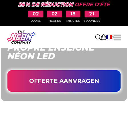
25 % DE RÉDUCTION
OFFRE D'ÉTÉ
02
02
18
19
JOURS
HEURES
MINUTES
SECONDES
CONCEVEZ VOTRE
Ouvrir le pa
PROPRE ENSEIGNE
NÉON LED
OFFERTE AANVRAGEN