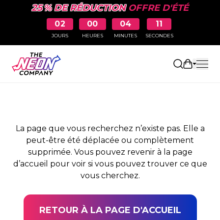
25 % DE RÉDUCTION
OFFRE D'ÉTÉ
02
00
04
11
JOURS
HEURES
MINUTES
SECONDES
PAGE NON TROUVÉE
Ouvrir le
La page que vous recherchez n’existe pas. Elle a
peut-être été déplacée ou complètement
supprimée. Vous pouvez revenir à la page
d’accueil pour voir si vous pouvez trouver ce que
vous cherchez.
RETOUR À LA PAGE D'ACCUEIL