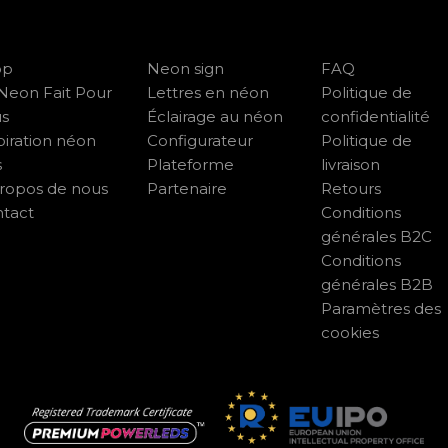
op
Neon sign
FAQ
Neon Fait Pour
Lettres en néon
Politique de
us
Éclairage au néon
confidentialité
piration néon
Configurateur
Politique de
s
Plateforme
livraison
ropos de nous
Partenaire
Retours
tact
Conditions
générales B2C
Conditions
générales B2B
Paramètres des
cookies