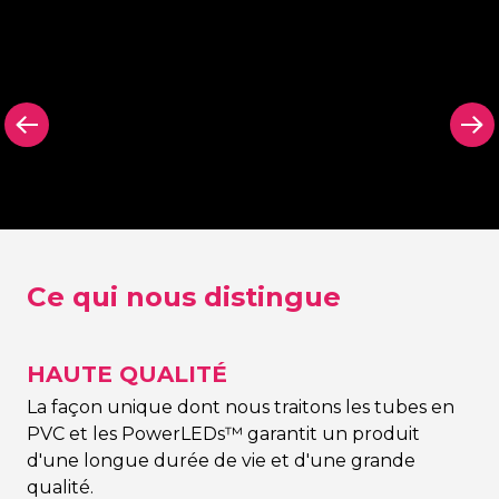
arrière
Panneau arrière
Panneau arr
on Signing
dans n’importe
découpé N
quelle couleur Neon
Signing
Signing
Ce qui nous distingue
HAUTE QUALITÉ
La façon unique dont nous traitons les tubes en
PVC et les PowerLEDs™ garantit un produit
d'une longue durée de vie et d'une grande
qualité.