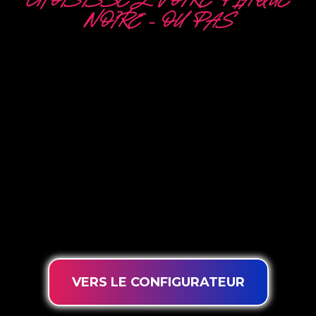
CHOISISSEZ VOTRE PLAQUE
NOIRE – OU PAS
5 OPTIONS
DIFFÉRENTES
The Neon Company est un spécialiste du
développement, de la conception et de la
production de PowerLEDs™ Neon Signing. Avec
notre technologie d’éclairage innovante
‘PowerLEDs™’, vous avez la garantie des LED à
intensité variable les plus puissantes, d’une durée
de vie extra longue et adaptées à une utilisation
intensive 24h/24 et 7j/7.
VERS LE CONFIGURATEUR