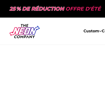
25 % DE RÉDUCTION
OFFRE D'ÉTÉ
Custom
C
PAGE NON TR