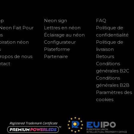
op
Neon sign
FAQ
Neon Fait Pour
Lettres en néon
Politique de
us
Éclairage au néon
confidentialité
piration néon
Configurateur
Politique de
s
Plateforme
livraison
ropos de nous
Partenaire
Retours
tact
Conditions
générales B2C
Conditions
générales B2B
Paramètres des
cookies