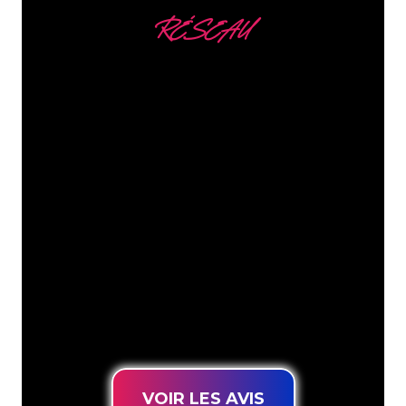
RÉSEAU
Nous comptons parmi
nos clients
Les spécialistes du néon de The Neon
Company sont disposés à transformer le
nom de votre entreprise, votre logo ou
votre marque en éclairage au néon
d’une manière atmosphérique et
puissante. Grâce à notre clientèle de
plus de 5000 entreprises et marques
connues, vous êtes au bon endroit
pour trouver une Enseigne Lumineuse
durable au prix le plus bas garanti.
VOIR LES AVIS