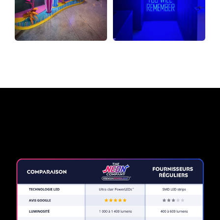
Pourquoi une enseigne au
néon de The Neon Company?