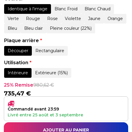
Identique à l'image
Blanc Froid
Blanc Chaud
Verte
Rouge
Rose
Violette
Jaune
Orange
Bleu
Bleu clair
Pleine couleur (22%)
Plaque arrière
*
Découper
Rectangulaire
Utilisation
*
Intérieure
Extérieure (15%)
25% Remise
980,62
€
735,47
€
Commandé avant 23:59
Livré entre
25 août
et
3 septembre
AJOUTER AU PANIER