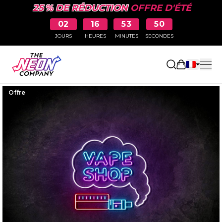
25 % DE RÉDUCTION
OFFRE D'ÉTÉ
02
16
53
49
JOURS
HEURES
MINUTES
SECONDES
Ouvrir le p
Offre