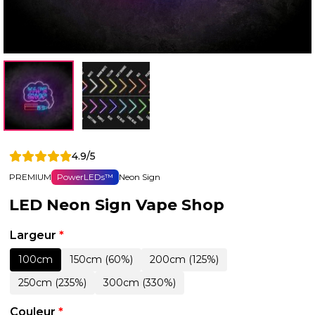
4.9/5
PREMIUM
PowerLEDs™
Neon Sign
LED Neon Sign Vape Shop
Largeur
*
100cm
150cm (60%)
200cm (125%)
250cm (235%)
300cm (330%)
Couleur
*