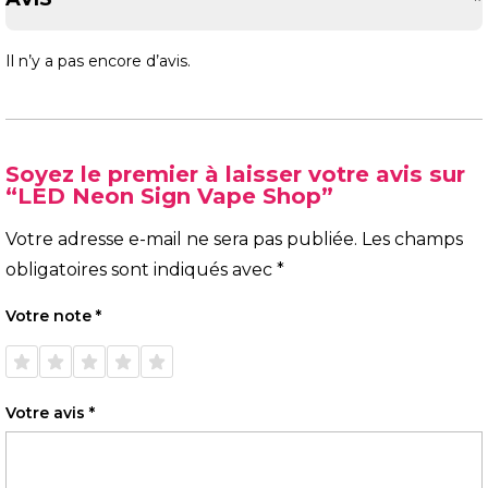
Il n’y a pas encore d’avis.
Soyez le premier à laisser votre avis sur
“LED Neon Sign Vape Shop”
Votre adresse e-mail ne sera pas publiée.
Les champs
obligatoires sont indiqués avec
*
Votre note
*
1 étoile
2 étoiles
3 étoiles
4 étoiles
5 étoiles
sur 5
sur 5
sur 5
sur 5
sur 5
Votre avis
*