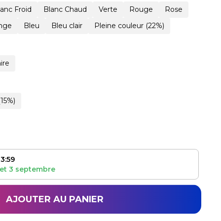
lanc Froid
Blanc Chaud
Verte
Rouge
Rose
nge
Bleu
Bleu clair
Pleine couleur (22%)
ire
(15%)
3:59
et
3 septembre
AJOUTER AU PANIER