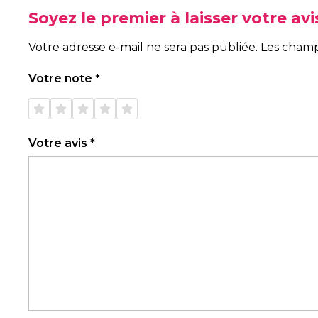
Soyez le premier à laisser votre a
Votre adresse e-mail ne sera pas publiée.
Les champ
Votre note
*
1 étoile
2 étoiles
3 étoiles
4 étoiles
5 étoiles
sur 5
sur 5
sur 5
sur 5
sur 5
Votre avis
*