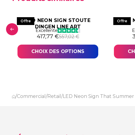
LED NEON SIGN STOUTE
LED 
Offre
Offre
DINGEN LINE ART
2,44 €.
,34 €.
Excellente
E
Le prix initial était : 557,02 €.
Le prix actuel est : 417,77 €.
L
L
417,77
€
557,02
€
CHOIX DES OPTIONS
CH
/
Commercial
/
Retail
/
LED Neon Sign That Summer 