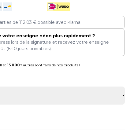
arties de
112,03
€
possible avec Klarna.
e votre enseigne néon plus rapidement ?
press lors de la signature et recevez votre enseigne
oût
(6-10 jours ouvrables).
l et
15 000+
autres sont fans de nos produits !
+