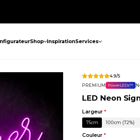
nfigurateur
Shop
Inspiration
Services
4.9/5
PREMIUM
N
PowerLEDs™
LED Neon Sig
Largeur
*
75cm
100cm (72%)
Couleur
*