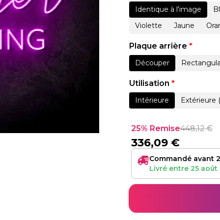
Identique à l'image
B
Violette
Jaune
Ora
Plaque arrière
*
Découper
Rectangula
Utilisation
*
Intérieure
Extérieure 
25% Remise
448,12
€
336,09
€
Commandé avant 2
Livré entre
25 août