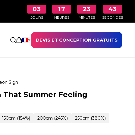
03
17
23
42
JOURS
HEURES
MINUTES
SECONDES
DEVIS ET CONCEPTION GRATUITS
Ouvrir le panier
eon Sign
n That Summer Feeling
150cm (154%)
200cm (245%)
250cm (380%)