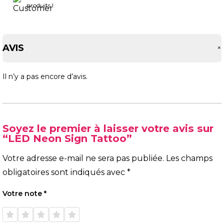
produits !
AVIS
Il n’y a pas encore d’avis.
Soyez le premier à laisser votre avis sur
“LED Neon Sign Tattoo”
Votre adresse e-mail ne sera pas publiée.
Les champs
obligatoires sont indiqués avec
*
Votre note
*
1 étoile
2 étoiles
3 étoiles
4 étoiles
5 étoiles
sur 5
sur 5
sur 5
sur 5
sur 5