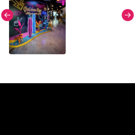
Pourquoi une enseigne au
néon de The Neon Company?