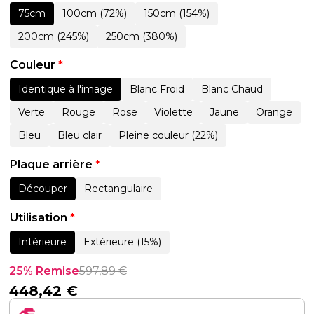
75cm
100cm (72%)
150cm (154%)
200cm (245%)
250cm (380%)
Couleur
*
Identique à l'image
Blanc Froid
Blanc Chaud
Verte
Rouge
Rose
Violette
Jaune
Orange
Bleu
Bleu clair
Pleine couleur (22%)
Plaque arrière
*
Découper
Rectangulaire
Utilisation
*
Intérieure
Extérieure (15%)
25% Remise
597,89
€
448,42
€