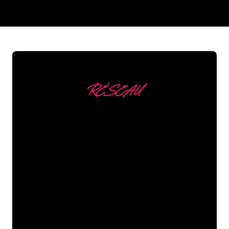
REGULAR
SUPPLIERS
RÉSEAU
Nous comptons parmi
nos clients
Les spécialistes du néon de The Neon
Company sont disposés à transformer le
nom de votre entreprise, votre logo ou
votre marque en éclairage au néon
d’une manière atmosphérique et
puissante. Grâce à notre clientèle de
plus de 5000 entreprises et marques