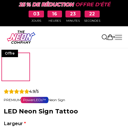
25 % DE RÉDUCTION
OFFRE D'ÉTÉ
03
16
23
22
JOURS
HEURES
MINUTES
SECONDES
Ouvrir le
Offre
4.9/5
PREMIUM
PowerLEDs™
Neon Sign
LED Neon Sign Tattoo
Largeur
*