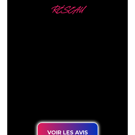
RÉSEAU
Nous comptons parmi
nos clients
Les spécialistes du néon de The Neon
Company sont disposés à transformer le
nom de votre entreprise, votre logo ou
votre marque en éclairage au néon
d’une manière atmosphérique et
puissante. Grâce à notre clientèle de
plus de 5000 entreprises et marques
connues, vous êtes au bon endroit
pour trouver une Enseigne Lumineuse
durable au prix le plus bas garanti.
VOIR LES AVIS