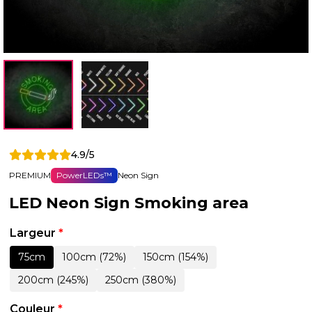
4.9/5
PREMIUM
PowerLEDs™
Neon Sign
LED Neon Sign Smoking area
Largeur
*
75cm
100cm (72%)
150cm (154%)
200cm (245%)
250cm (380%)
Couleur
*