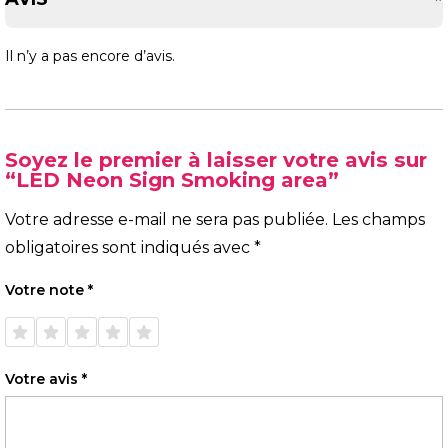
Il n’y a pas encore d’avis.
Soyez le premier à laisser votre avis sur
“LED Neon Sign Smoking area”
Votre adresse e-mail ne sera pas publiée.
Les champs
obligatoires sont indiqués avec
*
Votre note
*
1 étoile
2 étoiles
3 étoiles
4 étoiles
5 étoiles
sur 5
sur 5
sur 5
sur 5
sur 5
Votre avis
*