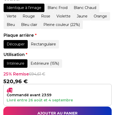
Identique à l'image
Blanc Froid
Blanc Chaud
Verte
Rouge
Rose
Violette
Jaune
Orange
Bleu
Bleu clair
Pleine couleur (22%)
Plaque arrière
*
Découper
Rectangulaire
Utilisation
*
Intérieure
Extérieure (15%)
25% Remise
694,61
€
520,96
€
Commandé avant 23:59
Livré entre
26 août
et
4 septembre
AJOUTER AU PANIER