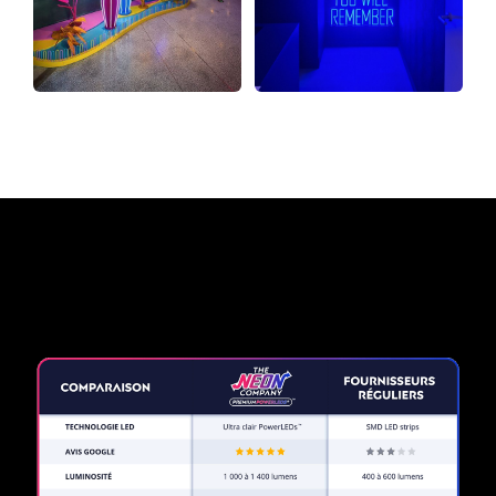
Pourquoi une enseigne au
néon de The Neon Company?