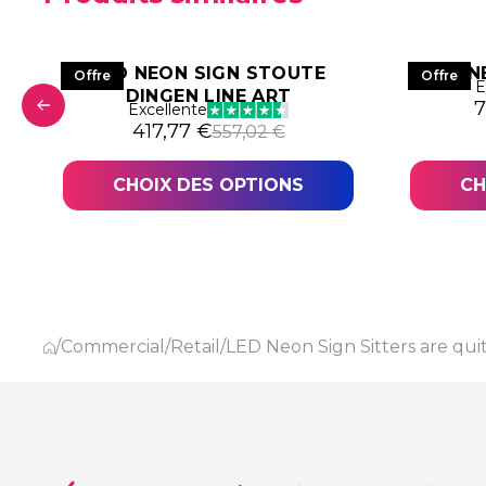
LED NEON SIGN STOUTE
N
Offre
Offre
E
DINGEN LINE ART
L
L
7
Excellente
6,38 €.
,79 €.
Le prix initial était : 557,02 €.
Le prix actuel est : 417,77 €.
417,77
€
557,02
€
CHOIX DES OPTIONS
CH
/
Commercial
/
Retail
/
LED Neon Sign Sitters are qui