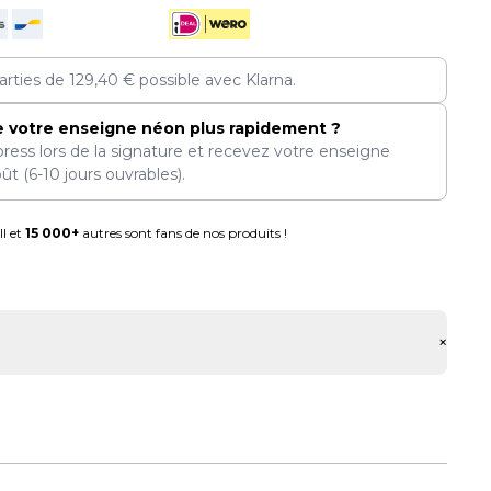
arties de
129,40
€
possible avec Klarna.
e votre enseigne néon plus rapidement ?
press lors de la signature et recevez votre enseigne
oût
(6-10 jours ouvrables).
l et
15 000+
autres sont fans de nos produits !
+