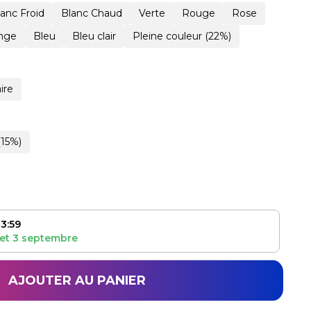
lanc Froid
Blanc Chaud
Verte
Rouge
Rose
nge
Bleu
Bleu clair
Pleine couleur (22%)
ire
(15%)
3:59
et
3 septembre
AJOUTER AU PANIER