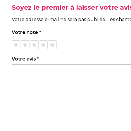
Soyez le premier à laisser votre av
Votre adresse e-mail ne sera pas publiée.
Les champ
Votre note
*
1 étoile
2 étoiles
3 étoiles
4 étoiles
5 étoiles
sur 5
sur 5
sur 5
sur 5
sur 5
Votre avis
*