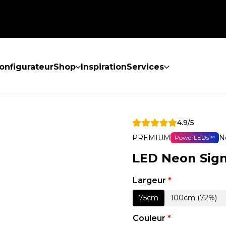
onfigurateur
Shop
Inspiration
Services
4.9/5
PREMIUM
N
PowerLEDs™
LED Neon Sign 
Largeur
*
75cm
100cm (72%)
Couleur
*