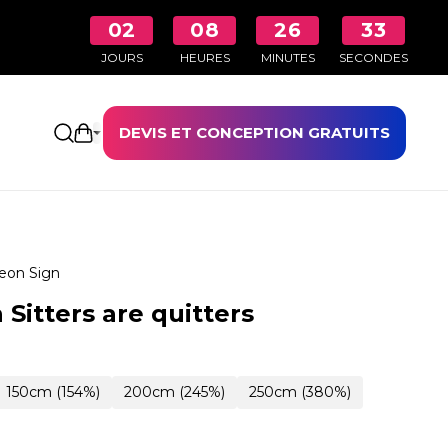
02
08
26
32
JOURS
HEURES
MINUTES
SECONDES
DEVIS ET CONCEPTION GRATUITS
Ouvrir le panier
eon Sign
Sitters are quitters
150cm (154%)
200cm (245%)
250cm (380%)