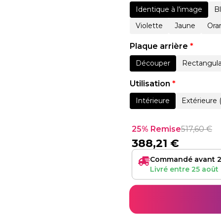
Identique à l'image
B
Violette
Jaune
Ora
Plaque arrière
*
Découper
Rectangula
Utilisation
*
Intérieure
Extérieure 
25% Remise
517,60
€
388,21
€
Commandé avant 2
Livré entre
25 août