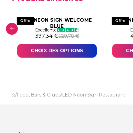
LED NEON SIGN WELCOME
LED N
Offre
Offre
BLUE
4,33 €.
,25 €.
Excellente
E
Le prix initial était : 529,78 €.
Le prix actuel est : 397,34 €.
L
L
397,34
€
529,78
€
CHOIX DES OPTIONS
CH
/
Food, Bars & Clubs
/
LED Neon Sign Restaurant