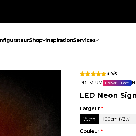
nfigurateur
Shop
Inspiration
Services
4.9/5
PREMIUM
N
PowerLEDs™
LED Neon Sign
Largeur
*
75cm
100cm (72%)
Couleur
*