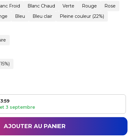
lanc Froid
Blanc Chaud
Verte
Rouge
Rose
nge
Bleu
Bleu clair
Pleine couleur (22%)
ire
(15%)
3:59
et
3 septembre
AJOUTER AU PANIER