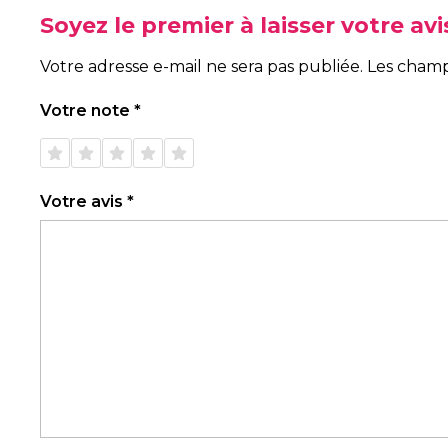
Soyez le premier à laisser votre a
Votre adresse e-mail ne sera pas publiée.
Les champ
Votre note
*
1 étoile
2 étoiles
3 étoiles
4 étoiles
5 étoiles
sur 5
sur 5
sur 5
sur 5
sur 5
Votre avis
*