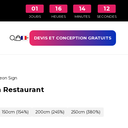
01
16
14
11
JOURS
HEURES
MINUTES
SECONDES
DEVIS ET CONCEPTION GRATUITS
Ouvrir le panier
eon Sign
 Restaurant
150cm (154%)
200cm (245%)
250cm (380%)