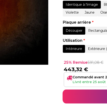
Identique à l'image
B
Violette
Jaune
Ora
Plaque arrière
*
Découper
Rectangula
Utilisation
*
Intérieure
Extérieure 
25% Remise
591,08
€
443,32
€
Commandé avant 2
Livré entre
25 août