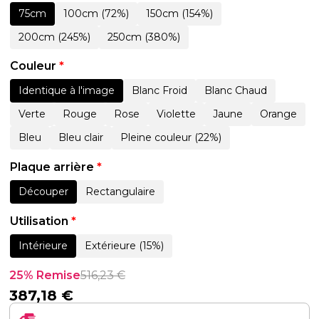
75cm
100cm (72%)
150cm (154%)
200cm (245%)
250cm (380%)
Couleur
*
Identique à l'image
Blanc Froid
Blanc Chaud
Verte
Rouge
Rose
Violette
Jaune
Orange
Bleu
Bleu clair
Pleine couleur (22%)
Plaque arrière
*
Découper
Rectangulaire
Utilisation
*
Intérieure
Extérieure (15%)
25% Remise
516,23
€
387,18
€