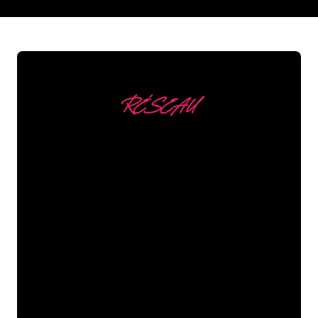
REGULAR
SUPPLIERS
RÉSEAU
Nous comptons parmi
nos clients
Les spécialistes du néon de The Neon
Company sont disposés à transformer le
nom de votre entreprise, votre logo ou
votre marque en éclairage au néon
d’une manière atmosphérique et
puissante. Grâce à notre clientèle de
plus de 5000 entreprises et marques
connues, vous êtes au bon endroit