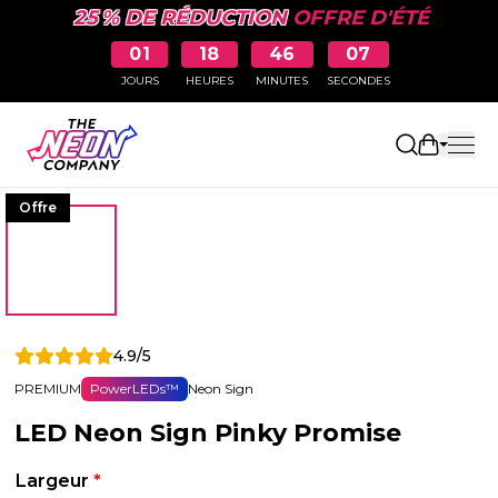
25 % DE RÉDUCTION
OFFRE D'ÉTÉ
01
18
46
06
JOURS
HEURES
MINUTES
SECONDES
Ouvrir le
Offre
4.9/5
PREMIUM
PowerLEDs™
Neon Sign
LED Neon Sign Pinky Promise
Largeur
*