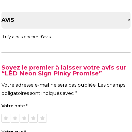
AVIS
Il n’y a pas encore d’avis.
Soyez le premier à laisser votre avis sur
“LED Neon Sign Pinky Promise”
Votre adresse e-mail ne sera pas publiée.
Les champs
obligatoires sont indiqués avec
*
Votre note
*
1 étoile
2 étoiles
3 étoiles
4 étoiles
5 étoiles
sur 5
sur 5
sur 5
sur 5
sur 5