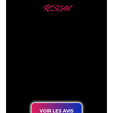
RÉSEAU
Nous comptons parmi
nos clients
Les spécialistes du néon de The Neon
Company sont disposés à transformer le
nom de votre entreprise, votre logo ou
votre marque en éclairage au néon
d’une manière atmosphérique et
puissante. Grâce à notre clientèle de
plus de 5000 entreprises et marques
connues, vous êtes au bon endroit
pour trouver une Enseigne Lumineuse
durable au prix le plus bas garanti.
VOIR LES AVIS