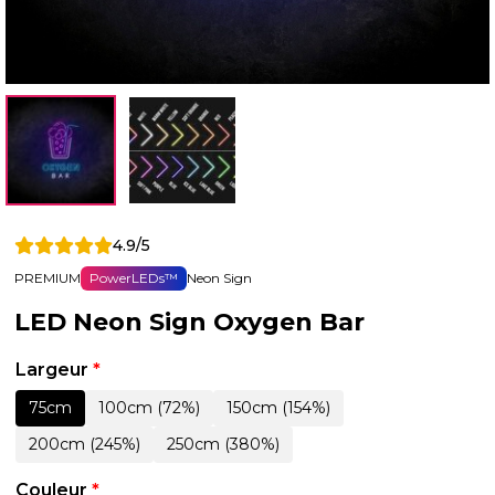
4.9/5
PREMIUM
PowerLEDs™
Neon Sign
LED Neon Sign Oxygen Bar
Largeur
*
75cm
100cm (72%)
150cm (154%)
200cm (245%)
250cm (380%)
Couleur
*