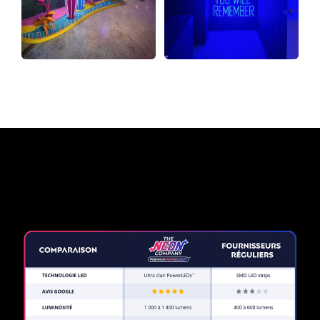
Pourquoi une enseigne au
néon de The Neon Company?