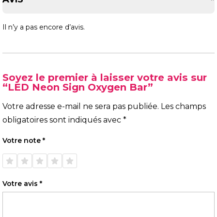
Il n’y a pas encore d’avis.
Soyez le premier à laisser votre avis sur
“LED Neon Sign Oxygen Bar”
Votre adresse e-mail ne sera pas publiée.
Les champs
obligatoires sont indiqués avec
*
Votre note
*
1 étoile
2 étoiles
3 étoiles
4 étoiles
5 étoiles
sur 5
sur 5
sur 5
sur 5
sur 5
Votre avis
*