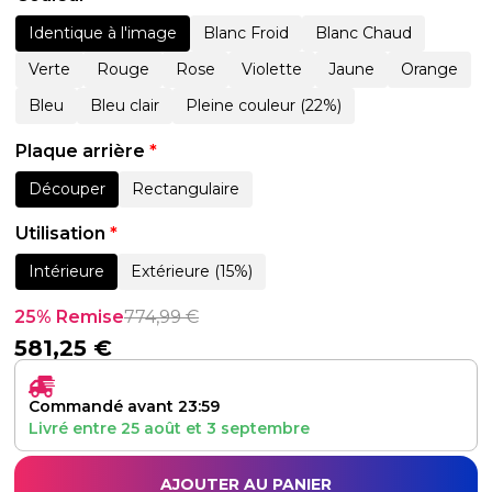
Identique à l'image
Blanc Froid
Blanc Chaud
Verte
Rouge
Rose
Violette
Jaune
Orange
Bleu
Bleu clair
Pleine couleur (22%)
Plaque arrière
*
Découper
Rectangulaire
Utilisation
*
Intérieure
Extérieure (15%)
25% Remise
774,99
€
581,25
€
Commandé avant 23:59
Livré entre
25 août
et
3 septembre
AJOUTER AU PANIER