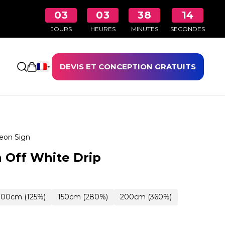
03
03
38
13
JOURS
HEURES
MINUTES
SECONDES
DEVIS ET CONCEPTION GRATUITS
Ouvrir le panier
eon Sign
 Off White Drip
100cm (125%)
150cm (280%)
200cm (360%)