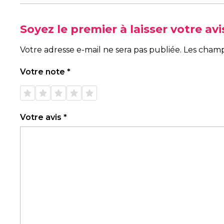
Soyez le premier à laisser votre a
Votre adresse e-mail ne sera pas publiée.
Les champ
Votre note
*
1 étoile
2 étoiles
3 étoiles
4 étoiles
5 étoiles
sur 5
sur 5
sur 5
sur 5
sur 5
Votre avis
*