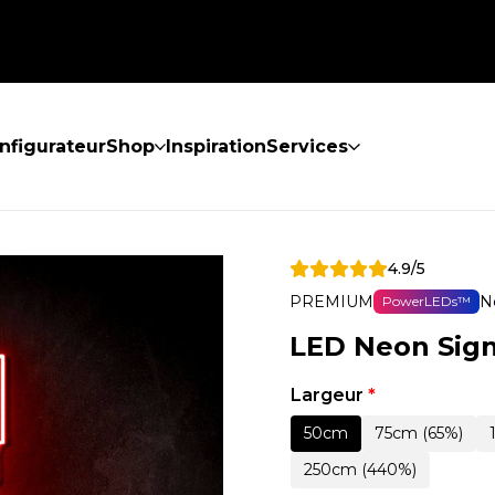
nfigurateur
Shop
Inspiration
Services
4.9/5
PREMIUM
N
PowerLEDs™
LED Neon Sign
Largeur
*
50cm
75cm (65%)
250cm (440%)