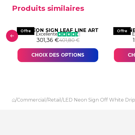
Produits similaires
LED NEON SIGN LEAF LINE ART
LED N
Offre
Offre
Excellente
E
4,18 €.
,64 €.
Le prix initial était : 401,80 €.
Le prix actuel est : 301,36 €.
L
301,36
€
401,80
€
CHOIX DES OPTIONS
CH
/
Commercial
/
Retail
/
LED Neon Sign Off White Dri