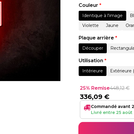
Couleur
*
Identique à l'image
B
Violette
Jaune
Ora
Plaque arrière
*
Découper
Rectangula
Utilisation
*
Intérieure
Extérieure 
25% Remise
448,12
€
336,09
€
Commandé avant 2
Livré entre
25 août