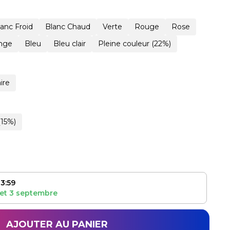
lanc Froid
Blanc Chaud
Verte
Rouge
Rose
nge
Bleu
Bleu clair
Pleine couleur (22%)
ire
(15%)
3:59
et
3 septembre
AJOUTER AU PANIER