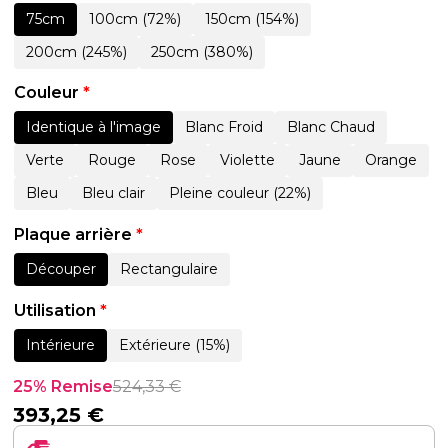
75cm
100cm (72%)
150cm (154%)
200cm (245%)
250cm (380%)
Couleur
*
Identique à l'image
Blanc Froid
Blanc Chaud
Verte
Rouge
Rose
Violette
Jaune
Orange
Bleu
Bleu clair
Pleine couleur (22%)
Plaque arrière
*
Découper
Rectangulaire
Utilisation
*
Intérieure
Extérieure (15%)
25% Remise
524,33
€
393,25
€