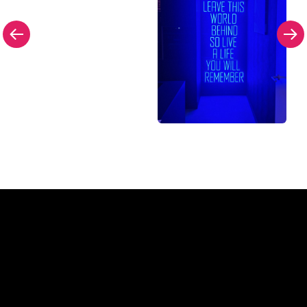
Pourquoi une enseigne au
néon de The Neon Company?