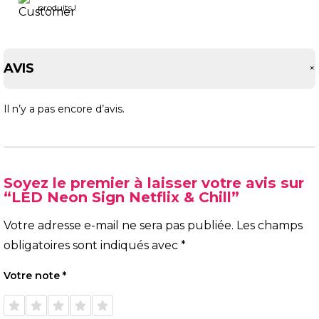
produits !
AVIS
Il n’y a pas encore d’avis.
Soyez le premier à laisser votre avis sur
“LED Neon Sign Netflix & Chill”
Votre adresse e-mail ne sera pas publiée.
Les champs
obligatoires sont indiqués avec
*
Votre note
*
1 étoile
2 étoiles
3 étoiles
4 étoiles
5 étoiles
sur 5
sur 5
sur 5
sur 5
sur 5