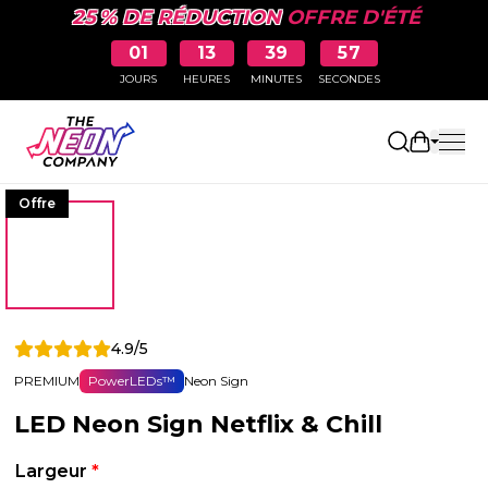
25 % DE RÉDUCTION
OFFRE D'ÉTÉ
01
13
39
56
JOURS
HEURES
MINUTES
SECONDES
Ouvrir le
Offre
4.9/5
PREMIUM
PowerLEDs™
Neon Sign
LED Neon Sign Netflix & Chill
Largeur
*