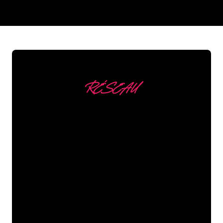
REGULAR
SUPPLIERS
RÉSEAU
Nous comptons parmi
nos clients
Les spécialistes du néon de The Neon
Company sont disposés à transformer le
nom de votre entreprise, votre logo ou
votre marque en éclairage au néon
d’une manière atmosphérique et
puissante. Grâce à notre clientèle de
plus de 5000 entreprises et marques