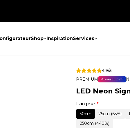
onfigurateur
Shop
Inspiration
Services
4.9/5
PREMIUM
N
PowerLEDs™
LED Neon Sig
Largeur
*
50cm
75cm (65%)
250cm (440%)