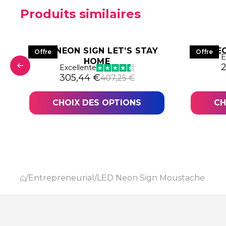
Produits similaires
T
LED NEON SIGN LET’S STAY
LED NE
Offre
Offre
E
HOME
1,80 €.
,36 €.
L
L
Excellente
Le prix initial était : 407,25 €.
Le prix actuel est : 305,44 €.
305,44
€
407,25
€
CHOIX DES OPTIONS
CH
/
Entrepreneurial
/
LED Neon Sign Moustache