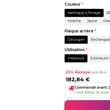
Couleur
*
Identique à l'image
B
Violette
Jaune
Ora
Plaque arrière
*
Découper
Rectangula
Utilisation
*
Intérieure
Extérieure 
25% Remise
243,78
€
182,84
€
Commandé avant 2
Livré entre
26 août