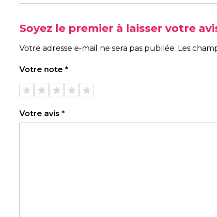
Soyez le premier à laisser votre a
Votre adresse e-mail ne sera pas publiée.
Les champ
Votre note
*
1 étoile
2 étoiles
3 étoiles
4 étoiles
5 étoiles
sur 5
sur 5
sur 5
sur 5
sur 5
Votre avis
*