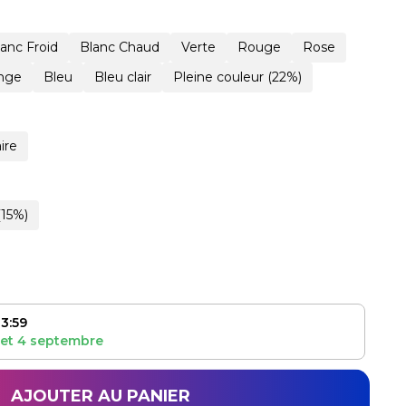
lanc Froid
Blanc Chaud
Verte
Rouge
Rose
nge
Bleu
Bleu clair
Pleine couleur (22%)
ire
(15%)
3:59
et
4 septembre
AJOUTER AU PANIER