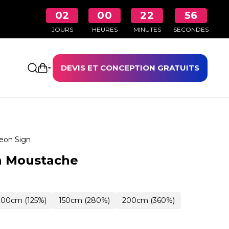
02
00
22
55
JOURS
HEURES
MINUTES
SECONDES
DEVIS ET CONCEPTION GRATUITS
Ouvrir le panier
eon Sign
n Moustache
100cm (125%)
150cm (280%)
200cm (360%)