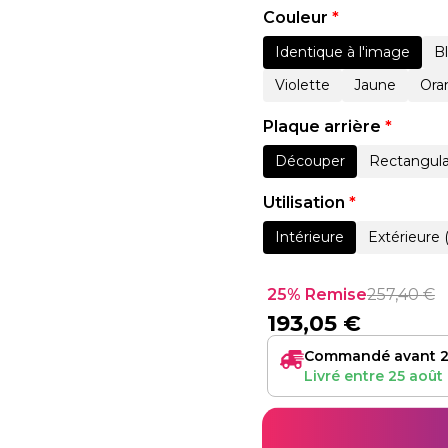
Couleur
*
Identique à l'image
B
Violette
Jaune
Ora
Plaque arrière
*
Découper
Rectangula
Utilisation
*
Intérieure
Extérieure 
25% Remise
257,40
€
193,05
€
Commandé avant 2
Livré entre
25 août