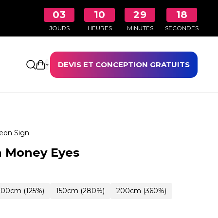
03
10
29
17
JOURS
HEURES
MINUTES
SECONDES
DEVIS ET CONCEPTION GRATUITS
Ouvrir le panier
eon Sign
n Money Eyes
100cm (125%)
150cm (280%)
200cm (360%)