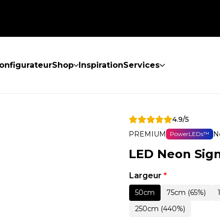
onfigurateur
Shop
Inspiration
Services
4.9/5
PREMIUM
N
PowerLEDs™
LED Neon Sig
Largeur
*
50cm
75cm (65%)
250cm (440%)