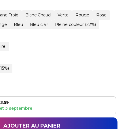
lanc Froid
Blanc Chaud
Verte
Rouge
Rose
nge
Bleu
Bleu clair
Pleine couleur (22%)
ire
(15%)
3:59
et
3 septembre
AJOUTER AU PANIER