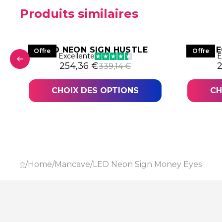
Produits similaires
LED NEON SIGN HUSTLE
LED N
Offre
Offre
Excellente
E
06,44 €.
,83 €.
Le prix initial était : 339,14 €.
Le prix actuel est : 254,36 €.
L
L
254,36
€
339,14
€
CHOIX DES OPTIONS
CH
/
Home
/
Mancave
/
LED Neon Sign Money Eyes