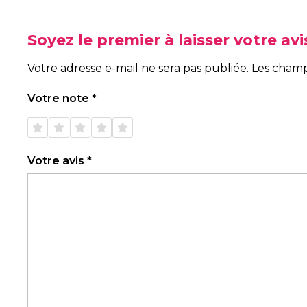
Soyez le premier à laisser votre a
Votre adresse e-mail ne sera pas publiée.
Les champ
Votre note
*
1 étoile
2 étoiles
3 étoiles
4 étoiles
5 étoiles
sur 5
sur 5
sur 5
sur 5
sur 5
Votre avis
*