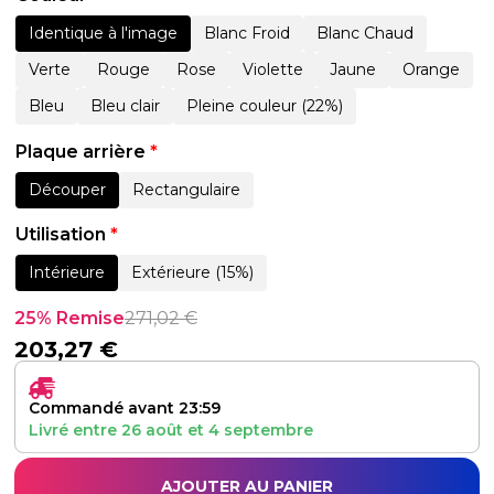
Identique à l'image
Blanc Froid
Blanc Chaud
Verte
Rouge
Rose
Violette
Jaune
Orange
Bleu
Bleu clair
Pleine couleur (22%)
Plaque arrière
*
Découper
Rectangulaire
Utilisation
*
Intérieure
Extérieure (15%)
25% Remise
271,02
€
203,27
€
Commandé avant 23:59
Livré entre
26 août
et
4 septembre
AJOUTER AU PANIER