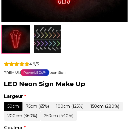
4.9/5
PREMIUM
PowerLEDs™
Neon Sign
LED Neon Sign Make Up
Largeur
*
50cm
75cm (65%)
100cm (125%)
150cm (280%)
200cm (360%)
250cm (440%)
Couleur
*