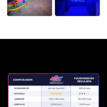
Pourquoi une enseigne au
néon de The Neon Company?