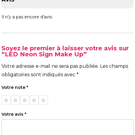
Il n’y a pas encore d’avis.
Soyez le premier à laisser votre avis sur
“LED Neon Sign Make Up”
Votre adresse e-mail ne sera pas publiée.
Les champs
obligatoires sont indiqués avec
*
Votre note
*
1 étoile
2 étoiles
3 étoiles
4 étoiles
5 étoiles
sur 5
sur 5
sur 5
sur 5
sur 5
Votre avis
*