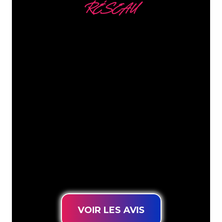
RÉSEAU
Nous comptons parmi
nos clients
Les spécialistes du néon de The Neon
Company sont disposés à transformer le
nom de votre entreprise, votre logo ou
votre marque en éclairage au néon
d’une manière atmosphérique et
puissante. Grâce à notre clientèle de
plus de 5000 entreprises et marques
connues, vous êtes au bon endroit
pour trouver une Enseigne Lumineuse
durable au prix le plus bas garanti.
VOIR LES AVIS