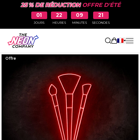
25 % DE RÉDUCTION
OFFRE D'ÉTÉ
01
22
09
20
JOURS
HEURES
MINUTES
SECONDES
Ouvrir le p
Offre