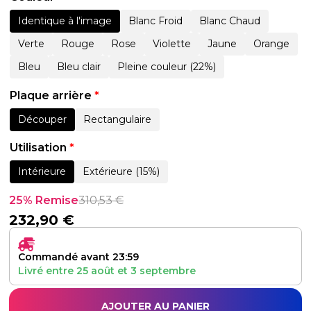
Identique à l'image
Blanc Froid
Blanc Chaud
Verte
Rouge
Rose
Violette
Jaune
Orange
Bleu
Bleu clair
Pleine couleur (22%)
Plaque arrière
*
Découper
Rectangulaire
Utilisation
*
Intérieure
Extérieure (15%)
25% Remise
310,53
€
232,90
€
Commandé avant 23:59
Livré entre
25 août
et
3 septembre
AJOUTER AU PANIER