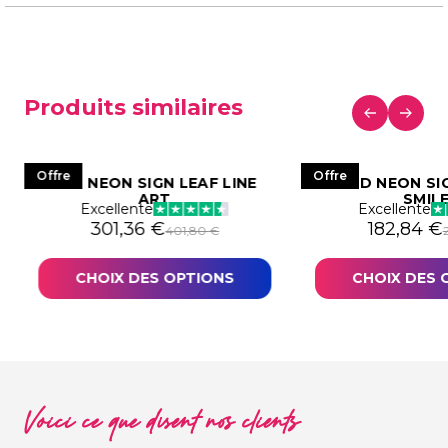
Produits similaires
Offre
Offre
LED NEON SIGN LEAF LINE
LED NEON SI
ART
SMIL
Excellente
Excellente
401,80 €.
1,36 €.
Le prix initial était : 401,80 €.
Le prix actuel est : 301,36 €.
Le prix in
Le prix a
301,36
€
182,84
€
401,80
€
CHOIX DES OPTIONS
CHOIX DES 
Voici ce que disent nos clients