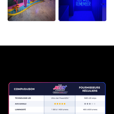
Pourquoi une enseigne au
néon de The Neon Company?