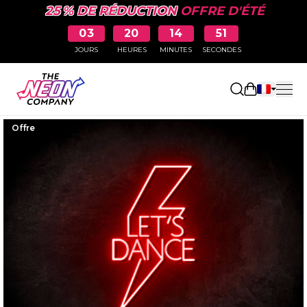
25 % DE RÉDUCTION
OFFRE D'ÉTÉ
03
20
14
50
JOURS
HEURES
MINUTES
SECONDES
Ouvrir le p
Offre