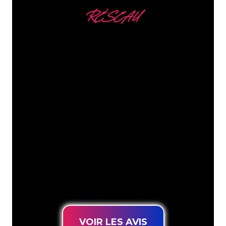
RÉSEAU
Nous comptons parmi
nos clients
Les spécialistes du néon de The Neon
Company sont disposés à transformer le
nom de votre entreprise, votre logo ou
votre marque en éclairage au néon
d’une manière atmosphérique et
puissante. Grâce à notre clientèle de
plus de 5000 entreprises et marques
connues, vous êtes au bon endroit
pour trouver une Enseigne Lumineuse
durable au prix le plus bas garanti.
VOIR LES AVIS