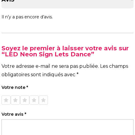
Il n’y a pas encore d’avis.
Soyez le premier à laisser votre avis sur
“LED Neon Sign Lets Dance”
Votre adresse e-mail ne sera pas publiée.
Les champs
obligatoires sont indiqués avec
*
Votre note
*
1 étoile
2 étoiles
3 étoiles
4 étoiles
5 étoiles
sur 5
sur 5
sur 5
sur 5
sur 5
Votre avis
*