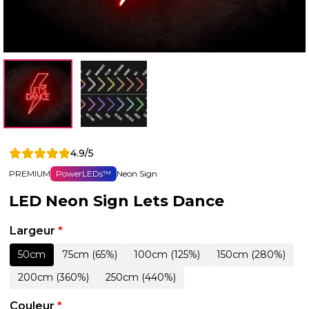
4.9/5
PREMIUM
PowerLEDs™
Neon Sign
LED Neon Sign Lets Dance
Largeur
*
50cm
75cm (65%)
100cm (125%)
150cm (280%)
200cm (360%)
250cm (440%)
Couleur
*