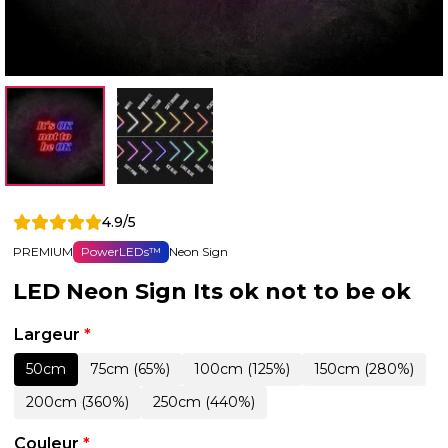
4.9/5
PREMIUM
PowerLEDs™
Neon Sign
LED Neon Sign Its ok not to be ok
Largeur
*
50cm
75cm (65%)
100cm (125%)
150cm (280%)
200cm (360%)
250cm (440%)
Couleur
*