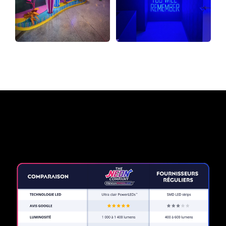
Pourquoi une enseigne au
néon de The Neon Company?