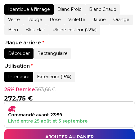
Identique à l'image
Blanc Froid
Blanc Chaud
Verte
Rouge
Rose
Violette
Jaune
Orange
Bleu
Bleu clair
Pleine couleur (22%)
Plaque arrière
*
Découper
Rectangulaire
Utilisation
*
Intérieure
Extérieure (15%)
25% Remise
363,66
€
272,75
€
Commandé avant 23:59
Livré entre
25 août
et
3 septembre
AJOUTER AU PANIER