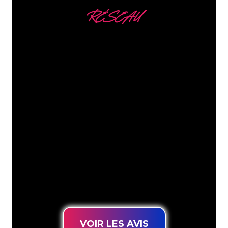
RÉSEAU
Nous comptons parmi
nos clients
Les spécialistes du néon de The Neon
Company sont disposés à transformer le
nom de votre entreprise, votre logo ou
votre marque en éclairage au néon
d’une manière atmosphérique et
puissante. Grâce à notre clientèle de
plus de 5000 entreprises et marques
connues, vous êtes au bon endroit
pour trouver une Enseigne Lumineuse
durable au prix le plus bas garanti.
VOIR LES AVIS